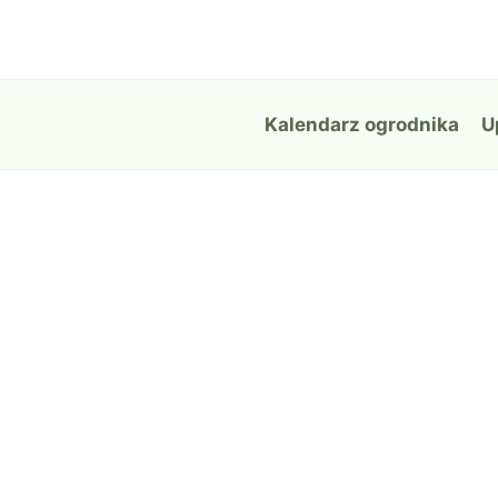
Przejdź
do
treści
Kalendarz ogrodnika
U