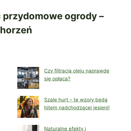
yć przydomowe ogrody –
chorzeń
Czy filtracja oleju naprawdę
się opłaca?
Szale hurt – te wzory będą
hitem nadchodzącej jesieni!
Naturalne efekty i