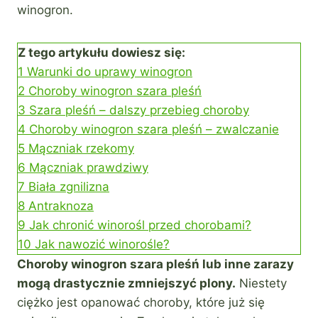
winogron.
Z tego artykułu dowiesz się:
1
Warunki do uprawy winogron
2
Choroby winogron szara pleśń
3
Szara pleśń – dalszy przebieg choroby
4
Choroby winogron szara pleśń – zwalczanie
5
Mączniak rzekomy
6
Mączniak prawdziwy
7
Biała zgnilizna
8
Antraknoza
9
Jak chronić winorośl przed chorobami?
10
Jak nawozić winorośle?
Choroby winogron szara pleśń lub inne zarazy
mogą drastycznie zmniejszyć plony.
Niestety
ciężko jest opanować choroby, które już się