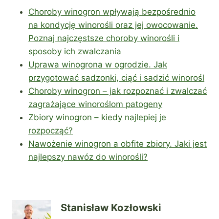
Choroby winogron wpływają bezpośrednio
na kondycję winorośli oraz jej owocowanie.
Poznaj najczęstsze choroby winorośli i
sposoby ich zwalczania
Uprawa winogrona w ogrodzie. Jak
przygotować sadzonki, ciąć i sadzić winorośl
Choroby winogron – jak rozpoznać i zwalczać
zagrażające winoroślom patogeny
Zbiory winogron – kiedy najlepiej je
rozpocząć?
Nawożenie winogron a obfite zbiory. Jaki jest
najlepszy nawóz do winorośli?
Stanisław Kozłowski