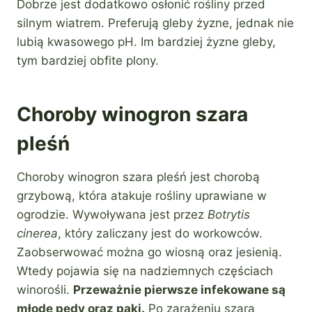
Dobrze jest dodatkowo osłonić rośliny przed
silnym wiatrem. Preferują gleby żyzne, jednak nie
lubią kwasowego pH. Im bardziej żyzne gleby,
tym bardziej obfite plony.
Choroby winogron szara
pleśń
Choroby winogron szara pleśń jest chorobą
grzybową, która atakuje rośliny uprawiane w
ogrodzie. Wywoływana jest przez
Botrytis
cinerea
, który zaliczany jest do workowców.
Zaobserwować można go wiosną oraz jesienią.
Wtedy pojawia się na nadziemnych częściach
winorośli.
Przeważnie pierwsze infekowane są
młode pędy oraz pąki.
Po zarażeniu szarą