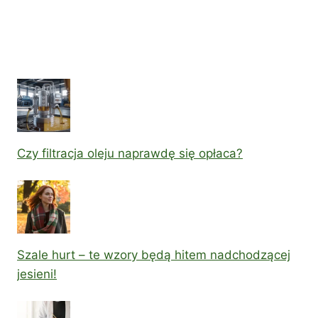
Czy filtracja oleju naprawdę się opłaca?
Szale hurt – te wzory będą hitem nadchodzącej
jesieni!