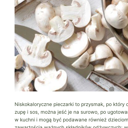
Niskokaloryczne pieczarki to przysmak, po który 
zupę i sos, można jeść je na surowo, po ugotowa
w kuchni i mogą być podawane również dziecio
zawartością ważnych składników odżywczych: węg