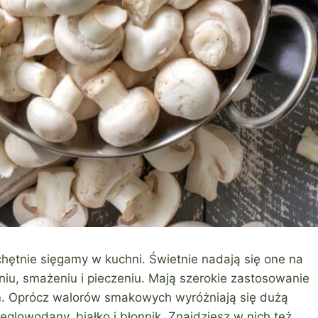
chętnie sięgamy w kuchni. Świetnie nadają się one na
niu, smażeniu i pieczeniu. Mają szerokie zastosowanie
m. Oprócz walorów smakowych wyróżniają się dużą
lowodany, białko i błonnik. Znajdziesz w nich też