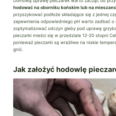
Domową uprawę pieczarek warto zacząć od prz
hodować na oborniku końskim lub na mieszance
przyszykować podłoże składające się z jednej częś
zapewnienia odpowiedniego pH warto zadbać o 
zoptymalizować odczyn gleby pod uprawę grzyb
pieczarki mieści się w przedziale 12-20 stopni Cel
ponieważ pieczarki są wrażliwe na niskie temper
gnić.
Jak założyć hodowlę piecza