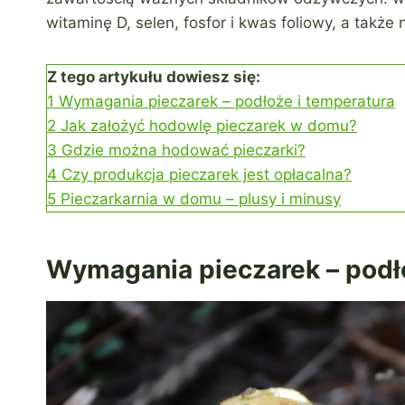
witaminę D, selen, fosfor i kwas foliowy, a także 
Z tego artykułu dowiesz się:
1
Wymagania pieczarek – podłoże i temperatura
2
Jak założyć hodowlę pieczarek w domu?
3
Gdzie można hodować pieczarki?
4
Czy produkcja pieczarek jest opłacalna?
5
Pieczarkarnia w domu – plusy i minusy
Wymagania pieczarek – podł