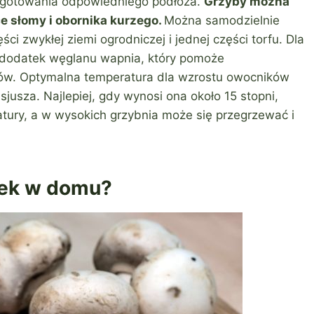
ygotowania odpowiedniego podłoża.
Grzyby można
 słomy i obornika kurzego.
Można samodzielnie
ci zwykłej ziemi ogrodniczej i jednej części torfu. Dla
dodatek węglanu wapnia, który pomoże
ów. Optymalna temperatura dla wzrostu owocników
sjusza. Najlepiej, gdy wynosi ona około 15 stopni,
atury, a w wysokich grzybnia może się przegrzewać i
rek w domu?