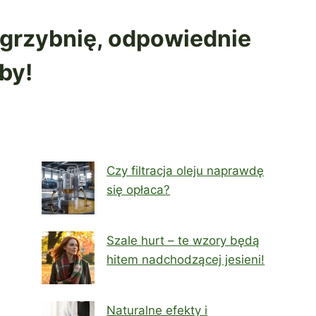
z grzybnię, odpowiednie
by!
Czy filtracja oleju naprawdę
się opłaca?
Szale hurt – te wzory będą
hitem nadchodzącej jesieni!
Naturalne efekty i