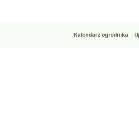
Przejdź
do
treści
Kalendarz ogrodnika
U