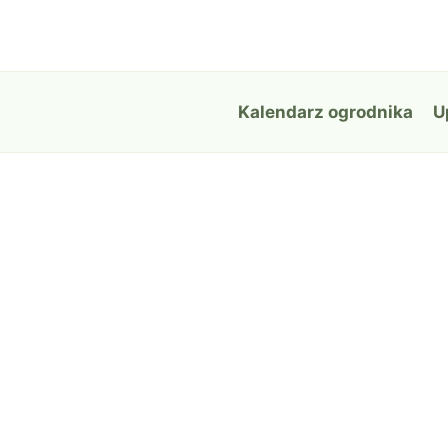
Przejdź
do
treści
Kalendarz ogrodnika
U