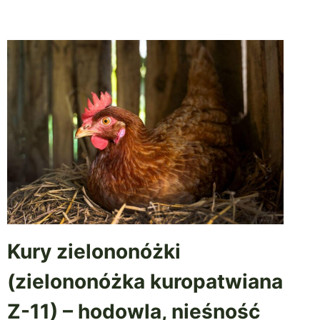
Kury zielononóżki
(zielononóżka kuropatwiana
Z-11) – hodowla, nieśność