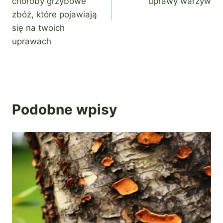
choroby grzybowe
uprawy warzyw
zbóż, które pojawiają
się na twoich
uprawach
Podobne wpisy