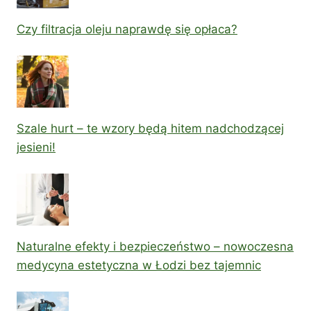
Czy filtracja oleju naprawdę się opłaca?
Szale hurt – te wzory będą hitem nadchodzącej
jesieni!
Naturalne efekty i bezpieczeństwo – nowoczesna
medycyna estetyczna w Łodzi bez tajemnic