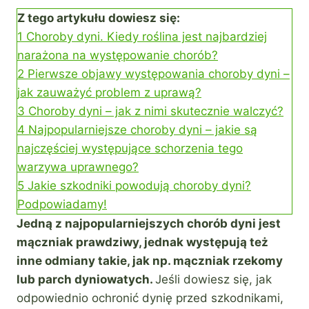
Z tego artykułu dowiesz się:
1
Choroby dyni. Kiedy roślina jest najbardziej
narażona na występowanie chorób?
2
Pierwsze objawy występowania choroby dyni –
jak zauważyć problem z uprawą?
3
Choroby dyni – jak z nimi skutecznie walczyć?
4
Najpopularniejsze choroby dyni – jakie są
najczęściej występujące schorzenia tego
warzywa uprawnego?
5
Jakie szkodniki powodują choroby dyni?
Podpowiadamy!
Jedną z najpopularniejszych chorób dyni jest
mączniak prawdziwy, jednak występują też
inne odmiany takie, jak np. mączniak rzekomy
lub parch dyniowatych.
Jeśli dowiesz się, jak
odpowiednio ochronić dynię przed szkodnikami,