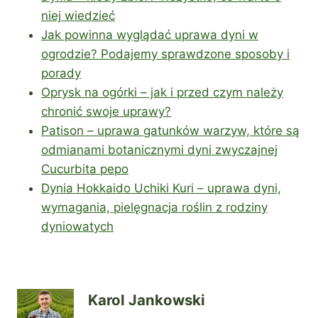
niej wiedzieć
Jak powinna wyglądać uprawa dyni w
ogrodzie? Podajemy sprawdzone sposoby i
porady
Oprysk na ogórki – jak i przed czym należy
chronić swoje uprawy?
Patison – uprawa gatunków warzyw, które są
odmianami botanicznymi dyni zwyczajnej
Cucurbita pepo
Dynia Hokkaido Uchiki Kuri – uprawa dyni,
wymagania, pielęgnacja roślin z rodziny
dyniowatych
Karol Jankowski