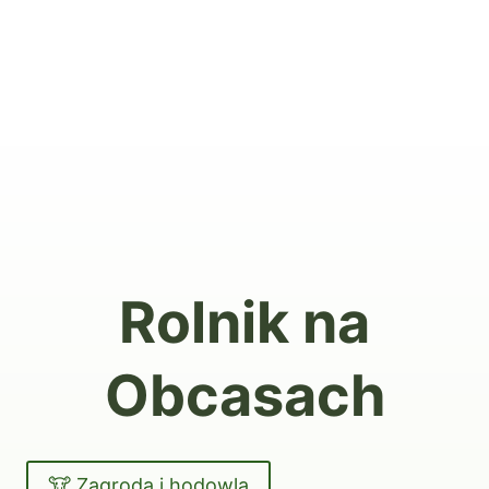
Rolnik na
Obcasach
🐮 Zagroda i hodowla