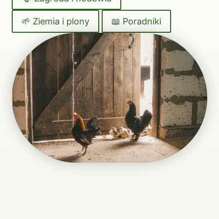
🌱 Ziemia i plony
📖 Poradniki