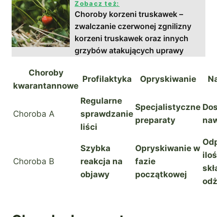
Zobacz też:
Choroby korzeni truskawek –
zwalczanie czerwonej zgnilizny
korzeni truskawek oraz innych
grzybów atakujących uprawy
Choroby
Profilaktyka
Opryskiwanie
N
kwarantannowe
Regularne
Specjalistyczne
Do
Choroba A
sprawdzanie
preparaty
na
liści
Od
Szybka
Opryskiwanie w
iloś
Choroba B
reakcja na
fazie
skł
objawy
początkowej
od