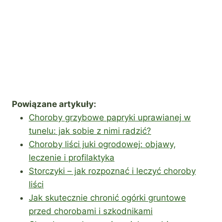
Powiązane artykuły:
Choroby grzybowe papryki uprawianej w
tunelu: jak sobie z nimi radzić?
Choroby liści juki ogrodowej: objawy,
leczenie i profilaktyka
Storczyki – jak rozpoznać i leczyć choroby
liści
Jak skutecznie chronić ogórki gruntowe
przed chorobami i szkodnikami