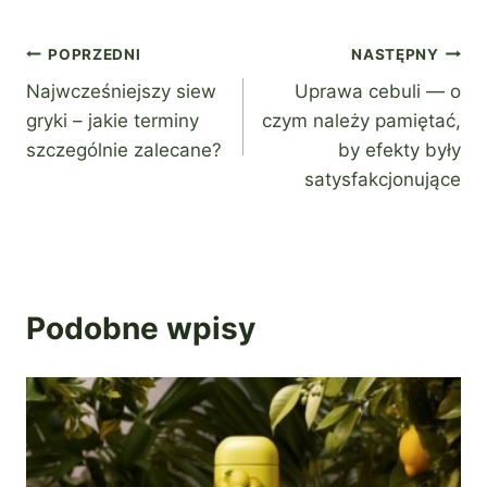
Nawigacja
POPRZEDNI
NASTĘPNY
Najwcześniejszy siew
Uprawa cebuli — o
wpisu
gryki – jakie terminy
czym należy pamiętać,
szczególnie zalecane?
by efekty były
satysfakcjonujące
Podobne wpisy