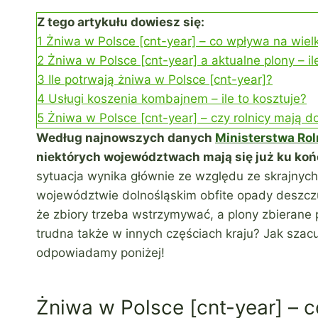
Z tego artykułu dowiesz się:
1
Żniwa w Polsce [cnt-year] – co wpływa na wiel
2
Żniwa w Polsce [cnt-year] a aktualne plony – i
3
Ile potrwają żniwa w Polsce [cnt-year]?
4
Usługi koszenia kombajnem – ile to kosztuje?
5
Żniwa w Polsce [cnt-year] – czy rolnicy mają d
Według najnowszych danych
Ministerstwa Rol
niektórych województwach mają się już ku końc
sytuacja wynika głównie ze względu ze skrajnyc
województwie dolnośląskim obfite opady deszczu
że zbiory trzeba wstrzymywać, a plony zbierane p
trudna także w innych częściach kraju? Jak szacuj
odpowiadamy poniżej!
Żniwa w Polsce [cnt-year] – 