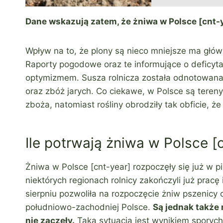
Dane wskazują zatem, że żniwa w Polsce [cnt-y
Wpływ na to, że plony są nieco mniejsze ma głó
Raporty pogodowe oraz te informujące o deficy
optymizmem. Susza rolnicza została odnotowana
oraz zbóż jarych. Co ciekawe, w Polsce są tereny
zboża, natomiast rośliny obrodziły tak obficie, 
Ile potrwają żniwa w Polsce [
Żniwa w Polsce [cnt-year] rozpoczęły się już w p
niektórych regionach rolnicy zakończyli już pracę 
sierpniu pozwoliła na rozpoczęcie żniw pszenicy o
południowo-zachodniej Polsce.
Są jednak także 
nie zaczęły.
Taka sytuacja jest wynikiem sporych