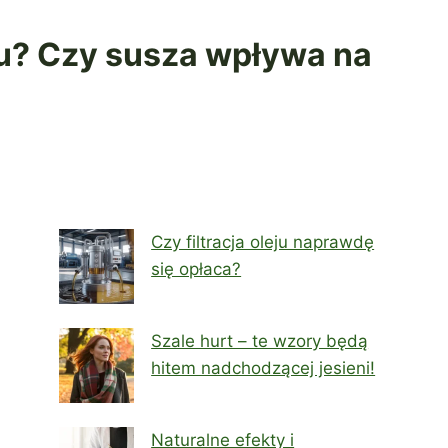
oku? Czy susza wpływa na
Czy filtracja oleju naprawdę
się opłaca?
Szale hurt – te wzory będą
hitem nadchodzącej jesieni!
Naturalne efekty i