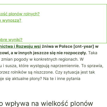
kość plonów rolnych?
le wynoszą?
obre wyniki?
nictwa i Rozwoju wsi
żniwa w Polsce [cnt-year] w
owi, a w innych jeszcze się nie rozpoczęły.
Taka
h zmian pogody w konkretnych regionach. W
 i susza, które występują naprzemiennie. To sprawia,
rzez rolników są niszczone. Czy sytuacja jest tak
e się aktualne plony? Na te i inne pytania
co wpływa na wielkość plonów