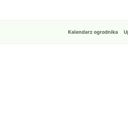
Przejdź
do
treści
Kalendarz ogrodnika
U