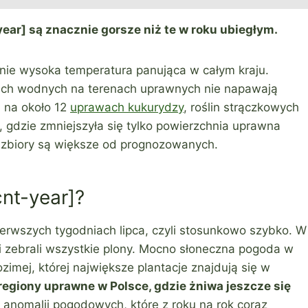
ear] są znacznie gorsze niż te w roku ubiegłym.
wnie wysoka temperatura panująca w całym kraju.
tach wodnych na terenach uprawnych nie napawają
 na około 12
uprawach kukurydzy
, roślin strączkowych
, gdzie zmniejszyła się tylko powierzchnia uprawna
że zbiory są większe od prognozowanych.
cnt-year]?
ierwszych tygodniach lipca, czyli stosunkowo szybko. W
i zebrali wszystkie plony.
Mocno słoneczna pogoda w
zimej, której największe plantacje znajdują się w
regiony uprawne w Polsce, gdzie żniwa jeszcze się
 anomalii pogodowych, które z roku na rok coraz