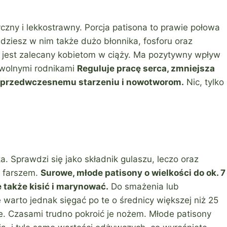
ryczny i lekkostrawny. Porcja patisona to prawie połowa
ziesz w nim także dużo błonnika, fosforu oraz
 jest zalecany kobietom w ciąży. Ma pozytywny wpływ
z wolnymi rodnikami
Reguluje pracę serca, zmniejsza
e przedwczesnemu starzeniu i nowotworom.
Nic, tylko
. Sprawdzi się jako składnik gulaszu, leczo oraz
m farszem.
Surowe, młode patisony o wielkości do ok. 7
także kisić i marynować.
Do smażenia lub
e warto jednak sięgać po te o średnicy większej niż 25
e. Czasami trudno pokroić je nożem. Młode patisony