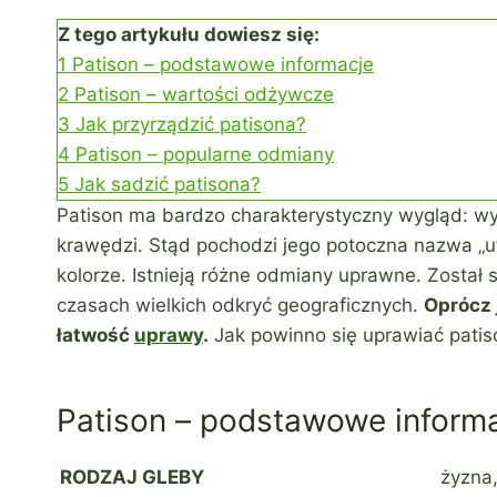
Z tego artykułu dowiesz się:
1
Patison – podstawowe informacje
2
Patison – wartości odżywcze
3
Jak przyrządzić patisona?
4
Patison – popularne odmiany
5
Jak sadzić patisona?
Patison ma bardzo charakterystyczny wygląd: wy
krawędzi. Stąd pochodzi jego potoczna nazwa
„
u
kolorze. Istnieją różne odmiany uprawne. Zosta
czasach wielkich odkryć geograficznych.
Oprócz 
łatwość
uprawy
.
Jak powinno się uprawiać patiso
Patison – podstawowe inform
RODZAJ GLEBY
żyzna,