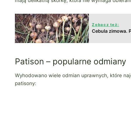
mają delikatną skórkę, która nie wymaga obieran
Zobacz też:
Cebula zimowa. P
Patison – popularne odmiany
Wyhodowano wiele odmian uprawnych, które najc
patisony: