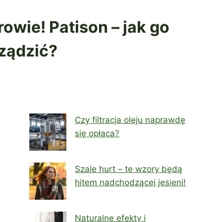
owie! Patison – jak go
rządzić?
Czy filtracja oleju naprawdę
się opłaca?
Szale hurt – te wzory będą
hitem nadchodzącej jesieni!
Naturalne efekty i