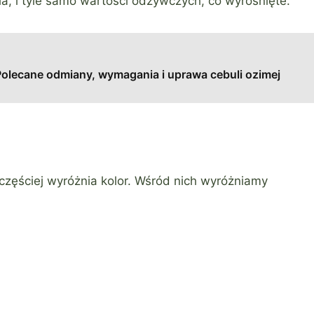
ia, i tyle samo wartości odżywczych, co wyrośnięte.
olecane odmiany, wymagania i uprawa cebuli ozimej
zęściej wyróżnia kolor. Wśród nich wyróżniamy