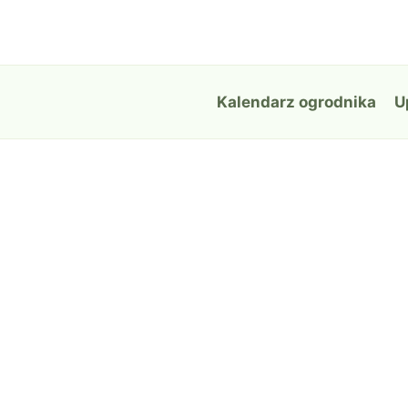
Przejdź
do
treści
Kalendarz ogrodnika
U