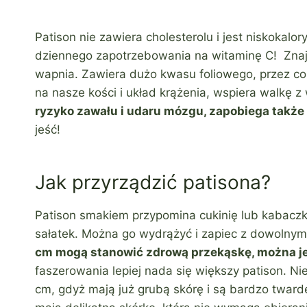
Patison nie zawiera cholesterolu i jest niskokalo
dziennego zapotrzebowania na witaminę C! Znajd
wapnia. Zawiera dużo kwasu foliowego, przez co
na nasze kości i układ krążenia, wspiera walkę 
ryzyko zawału i udaru mózgu, zapobiega takż
jeść!
Jak przyrządzić patisona?
Patison smakiem przypomina cukinię lub kabaczka
sałatek. Można go wydrążyć i zapiec z dowolny
cm mogą stanowić zdrową przekąskę, można je 
faszerowania lepiej nada się większy patison. Ni
cm, gdyż mają już grubą skórę i są bardzo tward