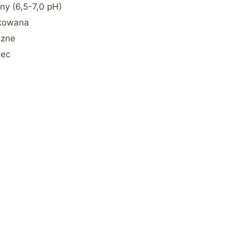
ny (6,5-7,0 pH)
kowana
czne
iec