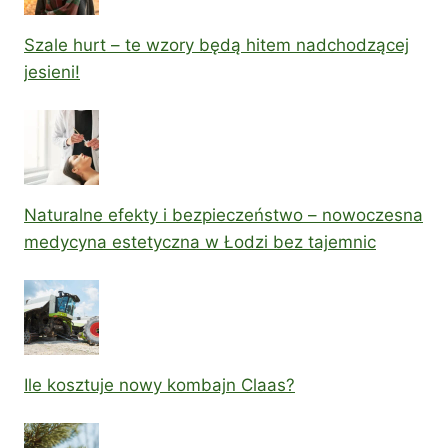
Szale hurt – te wzory będą hitem nadchodzącej
jesieni!
Naturalne efekty i bezpieczeństwo – nowoczesna
medycyna estetyczna w Łodzi bez tajemnic
Ile kosztuje nowy kombajn Claas?