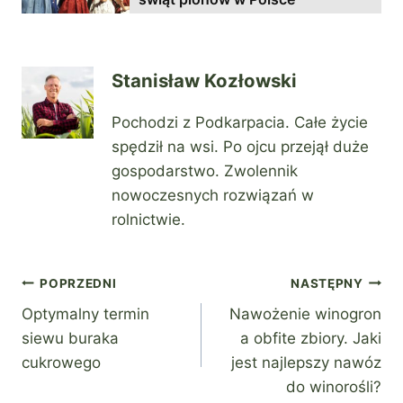
Stanisław Kozłowski
Pochodzi z Podkarpacia. Całe życie
spędził na wsi. Po ojcu przejął duże
gospodarstwo. Zwolennik
nowoczesnych rozwiązań w
rolnictwie.
Nawigacja
POPRZEDNI
NASTĘPNY
Optymalny termin
Nawożenie winogron
wpisu
siewu buraka
a obfite zbiory. Jaki
cukrowego
jest najlepszy nawóz
do winorośli?