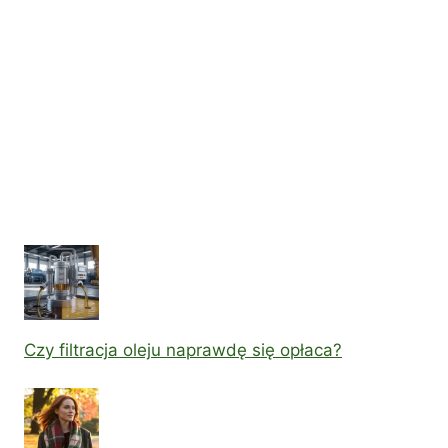
Czy filtracja oleju naprawdę się opłaca?