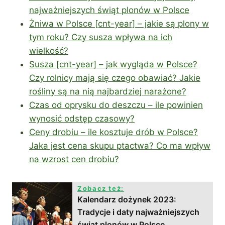
najważniejszych świąt plonów w Polsce
Żniwa w Polsce [cnt-year] – jakie są plony w
tym roku? Czy susza wpływa na ich
wielkość?
Susza [cnt-year] – jak wygląda w Polsce?
Czy rolnicy mają się czego obawiać? Jakie
rośliny są na nią najbardziej narażone?
Czas od oprysku do deszczu – ile powinien
wynosić odstęp czasowy?
Ceny drobiu – ile kosztuje drób w Polsce?
Jaka jest cena skupu ptactwa? Co ma wpływ
na wzrost cen drobiu?
Zobacz też:
Kalendarz dożynek 2023:
Tradycje i daty najważniejszych
świąt plonów w Polsce