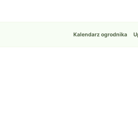
Przejdź
do
treści
Kalendarz ogrodnika
U