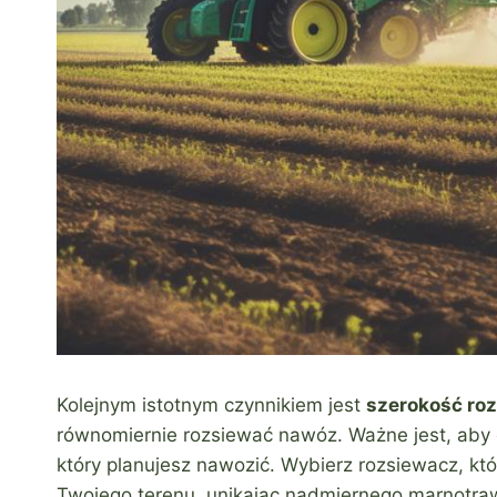
Kolejnym istotnym czynnikiem jest
szerokość ro
równomiernie rozsiewać nawóz. Ważne jest, aby 
który planujesz nawozić. Wybierz rozsiewacz, k
Twojego terenu, unikając nadmiernego marnotra