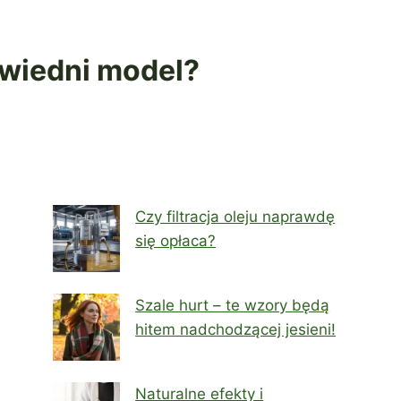
wiedni model?
Czy filtracja oleju naprawdę
się opłaca?
Szale hurt – te wzory będą
hitem nadchodzącej jesieni!
Naturalne efekty i