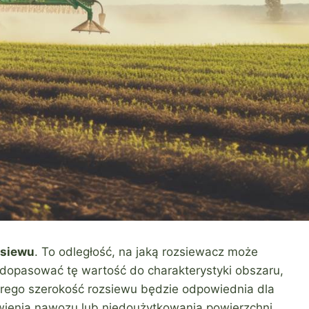
zsiewu
. To odległość, na jaką rozsiewacz może
dopasować tę wartość do charakterystyki obszaru,
tórego szerokość rozsiewu będzie odpowiednia dla
wienia nawozu lub niedoużytkowania powierzchni.