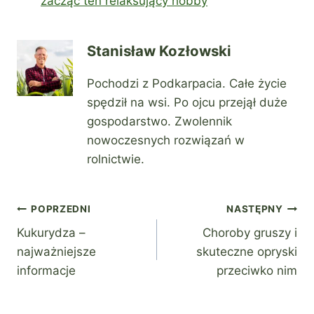
zacząć ten relaksujący hobby
Stanisław Kozłowski
Pochodzi z Podkarpacia. Całe życie
spędził na wsi. Po ojcu przejął duże
gospodarstwo. Zwolennik
nowoczesnych rozwiązań w
rolnictwie.
Nawigacja
POPRZEDNI
NASTĘPNY
Kukurydza –
Choroby gruszy i
wpisu
najważniejsze
skuteczne opryski
informacje
przeciwko nim