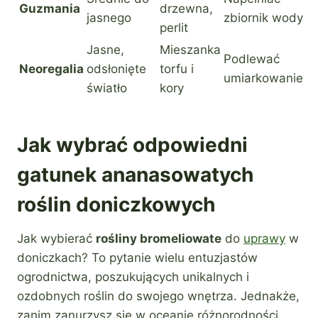
Guzmania
drzewna,
jasnego
zbiornik wody
perlit
Jasne,
Mieszanka
Podlewać
Neoregalia
odsłonięte
torfu i
umiarkowanie
światło
kory
Jak wybrać odpowiedni
gatunek ananasowatych
roślin doniczkowych
Jak wybierać
rośliny bromeliowate
do
uprawy
w
doniczkach? To pytanie wielu entuzjastów
ogrodnictwa, poszukujących unikalnych i
ozdobnych roślin do swojego wnętrza. Jednakże,
zanim zanurzysz się w oceanie różnorodności,