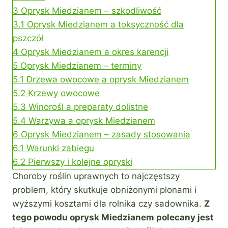
3
Oprysk Miedzianem – szkodliwość
3.1
Oprysk Miedzianem a toksyczność dla
pszczół
4
Oprysk Miedzianem a okres karencji
5
Oprysk Miedzianem – terminy
5.1
Drzewa owocowe a oprysk Miedzianem
5.2
Krzewy owocowe
5.3
Winorośl a preparaty dolistne
5.4
Warzywa a oprysk Miedzianem
6
Oprysk Miedzianem – zasady stosowania
6.1
Warunki zabiegu
6.2
Pierwszy i kolejne opryski
Choroby roślin uprawnych to najczęstszy
problem, który skutkuje obniżonymi plonami i
wyższymi kosztami dla rolnika czy sadownika.
Z
tego powodu oprysk Miedzianem polecany jest