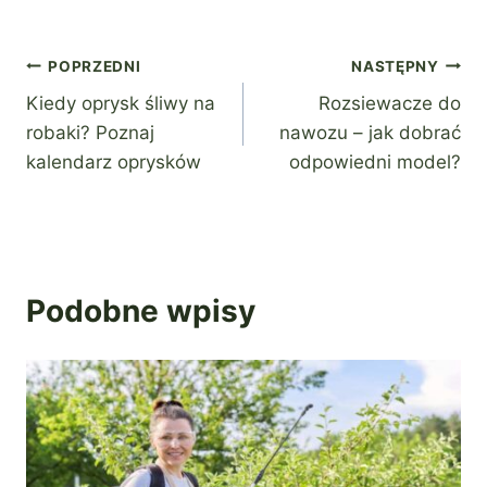
Nawigacja
POPRZEDNI
NASTĘPNY
Kiedy oprysk śliwy na
Rozsiewacze do
wpisu
robaki? Poznaj
nawozu – jak dobrać
kalendarz oprysków
odpowiedni model?
Podobne wpisy