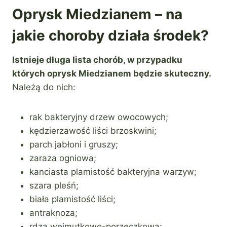
Oprysk Miedzianem – na
jakie choroby działa środek?
Istnieje długa lista chorób, w przypadku
których oprysk Miedzianem będzie skuteczny.
Należą do nich:
rak bakteryjny drzew owocowych;
kędzierzawość liści brzoskwini;
parch jabłoni i gruszy;
zaraza ogniowa;
kanciasta plamistość bakteryjna warzyw;
szara pleśń;
biała plamistość liści;
antraknoza;
rdza wejmutkowo-porzeczkowa;