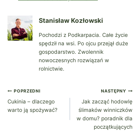
Stanisław Kozłowski
Pochodzi z Podkarpacia. Całe życie
spędził na wsi. Po ojcu przejął duże
gospodarstwo. Zwolennik
nowoczesnych rozwiązań w
rolnictwie.
Nawigacja
POPRZEDNI
NASTĘPNY
Cukinia – dlaczego
Jak zacząć hodowlę
wpisu
warto ją spożywać?
ślimaków winniczków
w domu? poradnik dla
początkujących