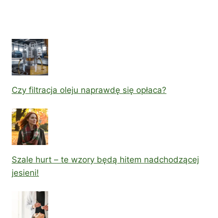
Czy filtracja oleju naprawdę się opłaca?
Szale hurt – te wzory będą hitem nadchodzącej
jesieni!