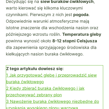
Decydując się na
siew buraków ćwikłowych
,
warto kierować się kilkoma kluczowymi
czynnikami. Pierwszym z nich jest
pogoda
.
Odpowiednie warunki atmosferyczne mają
istotne znaczenie dla wschodzenia nasion oraz
późniejszego wzrostu roślin.
Temperatura gleby
powinna wynosić około
8-12 stopni Celsjusza
dla zapewnienia sprzyjającego środowiska dla
kiełkujących nasion buraka ćwikłowego.
Z tego artykułu dowiesz się:
1
Jak przygotować glebę i przeprowadzić siew
buraka ćwikłowego
2
Kiedy zbierać buraka ćwikłowego i jak
przechowywać zebrany plon
3
Nawożenie buraka ćwikłowego niezbędne do
uzyskania wysokiego plonu warzywa