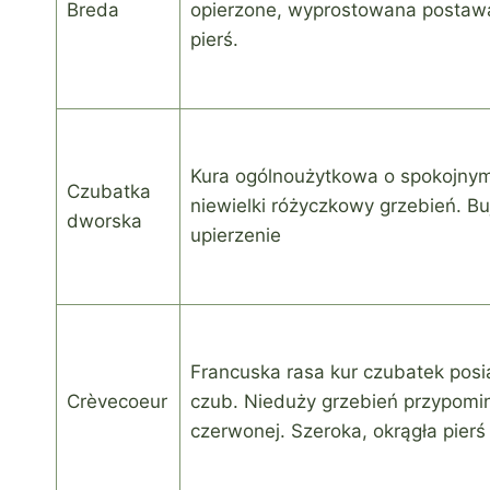
Breda
opierzone, wyprostowana postawa
pierś.
Kura ogólnoużytkowa o spokojnym
Czubatka
niewielki różyczkowy grzebień. B
dworska
upierzenie
Francuska rasa kur czubatek posi
Crèvecoeur
czub. Nieduży grzebień przypomin
czerwonej. Szeroka, okrągła pier