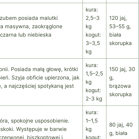
kura:
zubem posiada malutki
2,5–3
120 jaj,
ła masywna, zaokrąglone
kg
53–55 g,
czarna lub niebieska
kogut:
biała
3–3,5
skorupka
kg
kura:
nii. Posiada małą głowę, krótki
150 jaj, 30
1,5–2,5
ień. Szyja obficie upierzona, jak
g,
kg
, a najczęściej spotykaną jest
brązowa
kogut:
skorupka
2-3 kg
kura:
óra, spokojne usposobienie.
1–1,5
80 jaj, 40
e skoki. Występuje w barwie
kg
g, biała
, czerwonej, biszkoptowej i
kogut: