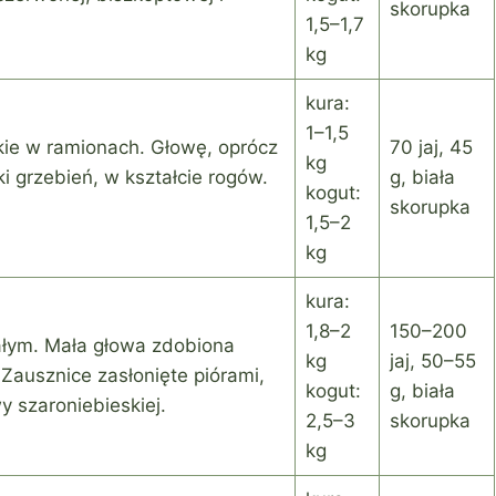
skorupka
1,5–1,7
kg
kura:
1–1,5
okie w ramionach. Głowę, oprócz
70 jaj, 45
kg
i grzebień, w kształcie rogów.
g, biała
kogut:
skorupka
1,5–2
kg
kura:
1,8–2
150–200
iałym. Mała głowa zdobiona
kg
jaj, 50–55
Zausznice zasłonięte piórami,
kogut:
g, biała
 szaroniebieskiej.
2,5–3
skorupka
kg