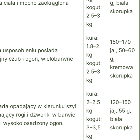
 ciała i mocno zaokrąglona
g, biała
kogut:
skorupka
2,5–3
kg
kura:
150–170
1,8–2
 usposobieniu posiada
jaj, 50–60
kg
ujny czub i ogon, wielobarwne
g,
kogut:
kremowa
2,5–3
skorupka
kg
kura:
2–2,5
120–150
ada opadający w kierunku szyi
kg
jaj, 55 g,
ający rogi i dzwonki w barwie
kogut:
biała
ś i wysoko osadzony ogon.
3–3,5
skorupka
kg