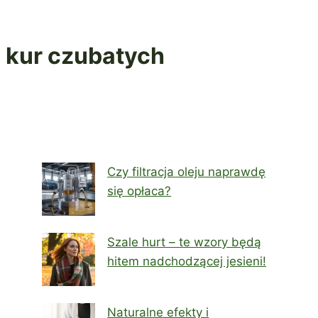
y kur czubatych
Czy filtracja oleju naprawdę
się opłaca?
Szale hurt – te wzory będą
hitem nadchodzącej jesieni!
Naturalne efekty i