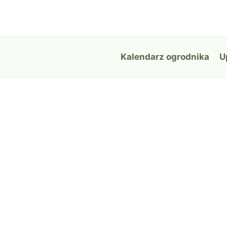
Przejdź
do
treści
Kalendarz ogrodnika
U