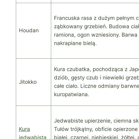
Francuska rasa z dużym pełnym c
ząbkowany grzebień. Budowa cia
Houdan
ramiona, ogon wzniesiony. Barwa 
nakrapiane bielą.
Kura czubatka, pochodząca z Japo
dziób, gęsty czub i niewielki grzeb
Jitokko
całe ciało. Liczne odmiany barwne
kuropatwiana.
Jedwabiste upierzenie, ciemna sk
Kura
Tułów trójkątny, obficie opierzon
jedwabista
białej, czarnej, niebieskiej, żółtej