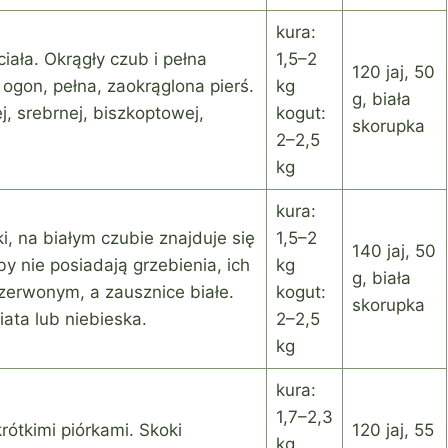
kura:
iała. Okrągły czub i pełna
1,5–2
120 jaj, 50
ogon, pełna, zaokrąglona pierś.
kg
g, biała
j, srebrnej, biszkoptowej,
kogut:
skorupka
2–2,5
kg
kura:
, na białym czubie znajduje się
1,5–2
140 jaj, 50
by nie posiadają grzebienia, ich
kg
g, biała
czerwonym, a zausznice białe.
kogut:
skorupka
iata lub niebieska.
2–2,5
kg
kura:
1,7–2,3
krótkimi piórkami. Skoki
120 jaj, 55
kg