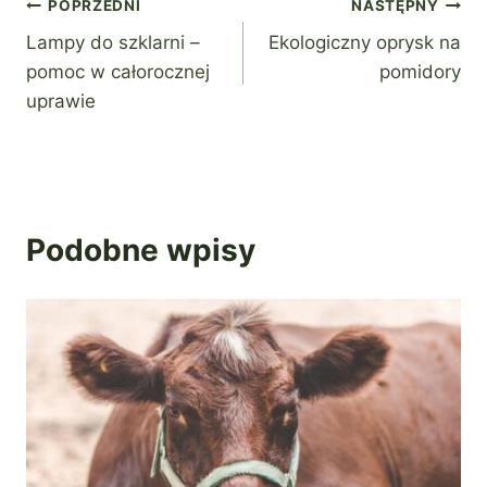
Nawigacja
POPRZEDNI
NASTĘPNY
Lampy do szklarni –
Ekologiczny oprysk na
wpisu
pomoc w całorocznej
pomidory
uprawie
Podobne wpisy