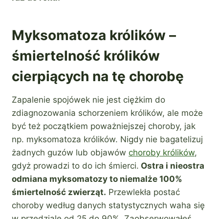
Myksomatoza królików –
śmiertelność królików
cierpiących na tę chorobę
Zapalenie spojówek nie jest ciężkim do
zdiagnozowania schorzeniem królików, ale może
być też początkiem poważniejszej choroby, jak
np. myksomatoza królików. Nigdy nie bagatelizuj
żadnych guzów lub objawów
choroby królików
,
gdyż prowadzi to do ich śmierci.
Ostra i nieostra
odmiana myksomatozy to niemalże 100%
śmiertelność zwierząt.
Przewlekła postać
choroby według danych statystycznych waha się
w przedziale od 25 do 90%. Zaobserwowałeś