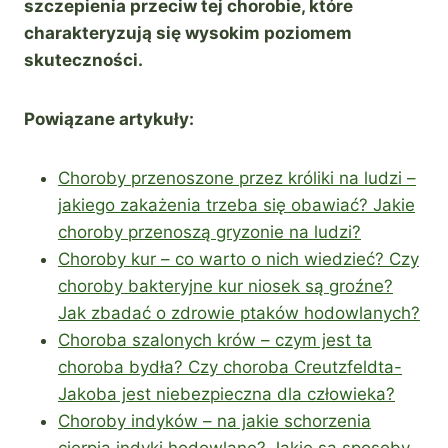
szczepienia przeciw tej chorobie, które
charakteryzują się wysokim poziomem
skuteczności.
Powiązane artykuły:
Choroby przenoszone przez króliki na ludzi –
jakiego zakażenia trzeba się obawiać? Jakie
choroby przenoszą gryzonie na ludzi?
Choroby kur – co warto o nich wiedzieć? Czy
choroby bakteryjne kur niosek są groźne?
Jak zbadać o zdrowie ptaków hodowlanych?
Choroba szalonych krów – czym jest ta
choroba bydła? Czy choroba Creutzfeldta-
Jakoba jest niebezpieczna dla człowieka?
Choroby indyków – na jakie schorzenia
cierpią indyki hodowlane? Jakie są sposoby