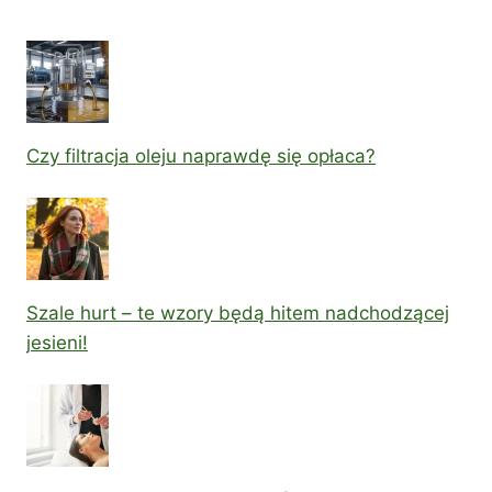
Czy filtracja oleju naprawdę się opłaca?
Szale hurt – te wzory będą hitem nadchodzącej
jesieni!