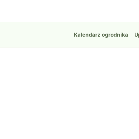
Przejdź
do
treści
Kalendarz ogrodnika
U