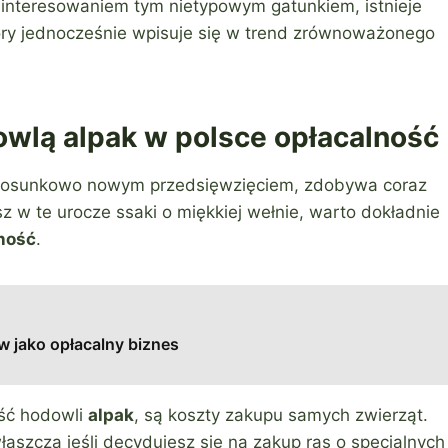
ainteresowaniem tym nietypowym gatunkiem, istnieje
ry jednocześnie wpisuje się w trend zrównoważonego
owlą alpak w polsce opłacalność
 stosunkowo nowym przedsięwzięciem, zdobywa coraz
 w te urocze ssaki o miękkiej wełnie, warto dokładnie
ność
.
 jako opłacalny biznes
ść hodowli
alpak
, są koszty zakupu samych zwierząt.
szcza jeśli decydujesz się na zakup ras o specjalnych