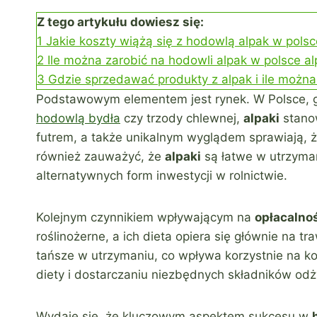
Z tego artykułu dowiesz się:
1
Jakie koszty wiążą się z hodowlą alpak w polsc
2
Ile można zarobić na hodowli alpak w polsce a
3
Gdzie sprzedawać produkty z alpak i ile możn
Podstawowym elementem jest rynek. W Polsce, g
hodowlą bydła
czy trzody chlewnej,
alpaki
stanow
futrem, a także unikalnym wyglądem sprawiają, że
również zauważyć, że
alpaki
są łatwe w utrzyma
alternatywnych form inwestycji w rolnictwie.
Kolejnym czynnikiem wpływającym na
opłacalno
roślinożerne, a ich dieta opiera się głównie na 
tańsze w utrzymaniu, co wpływa korzystnie na ko
diety i dostarczaniu niezbędnych składników od
Wydaje się, że kluczowym aspektem sukcesu w