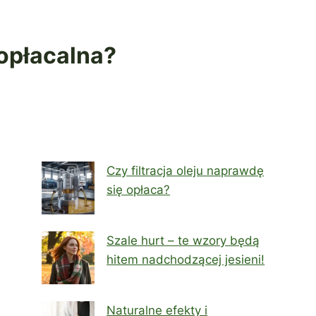
opłacalna?
Czy filtracja oleju naprawdę
się opłaca?
Szale hurt – te wzory będą
hitem nadchodzącej jesieni!
Naturalne efekty i