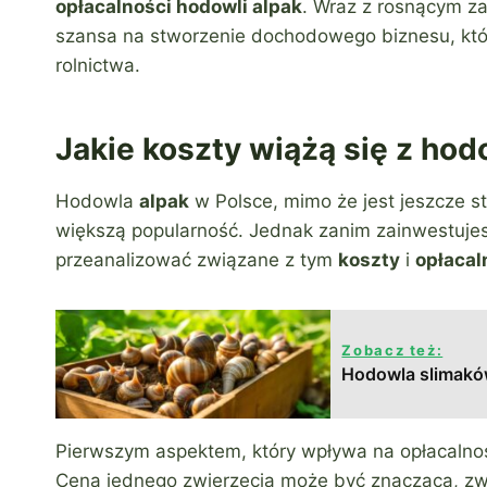
opłacalności hodowli alpak
. Wraz z rosnącym z
szansa na stworzenie dochodowego biznesu, któ
rolnictwa.
Jakie koszty wiążą się z hod
Hodowla
alpak
w Polsce, mimo że jest jeszcze
większą popularność. Jednak zanim zainwestujesz
przeanalizować związane z tym
koszty
i
opłacal
Zobacz też:
Hodowla slimaków
Pierwszym aspektem, który wpływa na opłacalno
Cena jednego zwierzęcia może być znacząca, zwła