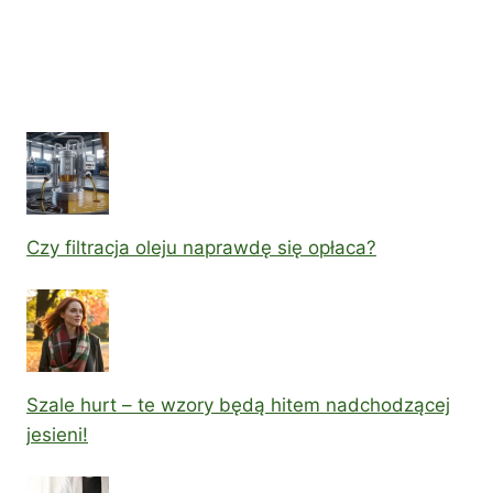
Czy filtracja oleju naprawdę się opłaca?
Szale hurt – te wzory będą hitem nadchodzącej
jesieni!