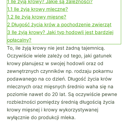
1
Ile żyją krowy? Jakie są zależności?
1.1
Ile żyją krowy mleczne?
1.2
Ile żyją krowy mięsne?
2
Długość życia krów a pochodzenie zwierząt
3
Ile żyją krowy? Jaki typ hodowli jest bardziej
opłacalny?
To, ile żyją krowy nie jest żadną tajemnicą.
Oczywiście wiele zależy od tego, jaki gatunek
krowy planujesz w swojej hodowli oraz od
zewnętrznych czynników np. rodzaju pokarmu
podawanego na co dzień. Długość życia krów
mlecznych oraz mięsnych średnio waha się na
poziomie nawet do 20 lat. Są oczywiście pewne
rozbieżności pomiędzy średnią długością życia
krowy mięsnej i krowy wykorzystywanej
wyłącznie do produkcji mleka.