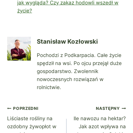
jak wygląda? Czy zakaz hodowli wszedł w
życie?
Stanisław Kozłowski
Pochodzi z Podkarpacia. Całe życie
spędził na wsi. Po ojcu przejął duże
gospodarstwo. Zwolennik
nowoczesnych rozwiązań w
rolnictwie.
Nawigacja
POPRZEDNI
NASTĘPNY
Liściaste rośliny na
Ile nawozu na hektar?
wpisu
ozdobny żywopłot w
Jak azot wpływa na