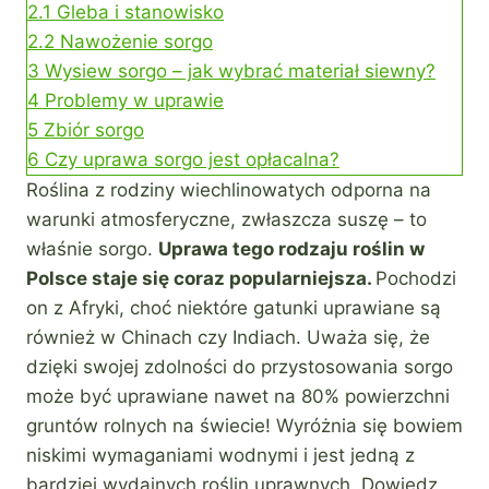
2.1
Gleba i stanowisko
2.2
Nawożenie sorgo
3
Wysiew sorgo – jak wybrać materiał siewny?
4
Problemy w uprawie
5
Zbiór sorgo
6
Czy uprawa sorgo jest opłacalna?
Roślina z rodziny wiechlinowatych odporna na
warunki atmosferyczne, zwłaszcza suszę – to
właśnie sorgo.
Uprawa tego rodzaju roślin w
Polsce staje się coraz popularniejsza.
Pochodzi
on z Afryki, choć niektóre gatunki uprawiane są
również w Chinach czy Indiach. Uważa się, że
dzięki swojej zdolności do przystosowania sorgo
może być uprawiane nawet na 80% powierzchni
gruntów rolnych na świecie! Wyróżnia się bowiem
niskimi wymaganiami wodnymi i jest jedną z
bardziej wydajnych roślin uprawnych. Dowiedz