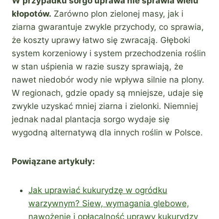
W przypadku sorgo uprawa nie sprawia wielu
kłopotów.
Zarówno plon zielonej masy, jak i
ziarna gwarantuje zwykle przychody, co sprawia,
że koszty uprawy łatwo się zwracają. Głęboki
system korzeniowy i system przechodzenia roślin
w stan uśpienia w razie suszy sprawiają, że
nawet niedobór wody nie wpływa silnie na plony.
W regionach, gdzie opady są mniejsze, udaje się
zwykle uzyskać mniej ziarna i zielonki. Niemniej
jednak nadal plantacja sorgo wydaje się
wygodną alternatywą dla innych roślin w Polsce.
Powiązane artykuły:
Jak uprawiać kukurydzę w ogródku
warzywnym? Siew, wymagania glebowe,
nawożenie i opłacalność uprawy kukurydzy