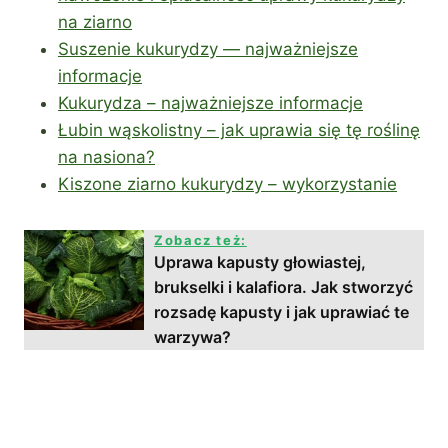
na ziarno
Suszenie kukurydzy — najważniejsze
informacje
Kukurydza – najważniejsze informacje
Łubin wąskolistny – jak uprawia się tę roślinę
na nasiona?
Kiszone ziarno kukurydzy – wykorzystanie
Zobacz też:
Uprawa kapusty głowiastej,
brukselki i kalafiora. Jak stworzyć
rozsadę kapusty i jak uprawiać te
warzywa?