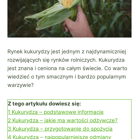
Rynek kukurydzy jest jednym z najdynamiczniej
rozwijających się rynków rolniczych. Kukurydza
jest znana i ceniona na całym świecie. Co warto
wiedzieć o tym smacznym i bardzo popularnym
warzywie?
Z tego artykułu dowiesz się:
1
Kukurydza – podstawowe informacje
2
Kukurydza – jakie ma wartości odżywcze?
3
Kukurydza – przygotowanie do spożycia
4
Kukurydza – najpopularniejsze odmiany