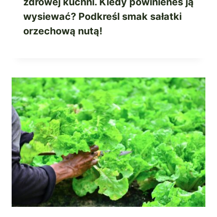
zdrowej kuchni. Kiedy powinieneś ją
wysiewać? Podkreśl smak sałatki
orzechową nutą!