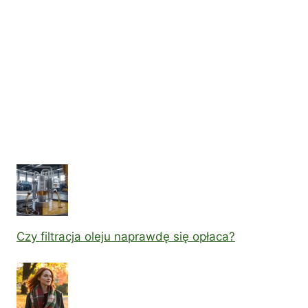
Czy filtracja oleju naprawdę się opłaca?