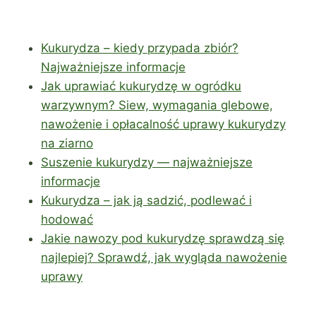
Kukurydza – kiedy przypada zbiór?
Najważniejsze informacje
Jak uprawiać kukurydzę w ogródku
warzywnym? Siew, wymagania glebowe,
nawożenie i opłacalność uprawy kukurydzy
na ziarno
Suszenie kukurydzy — najważniejsze
informacje
Kukurydza – jak ją sadzić, podlewać i
hodować
Jakie nawozy pod kukurydzę sprawdzą się
najlepiej? Sprawdź, jak wygląda nawożenie
uprawy