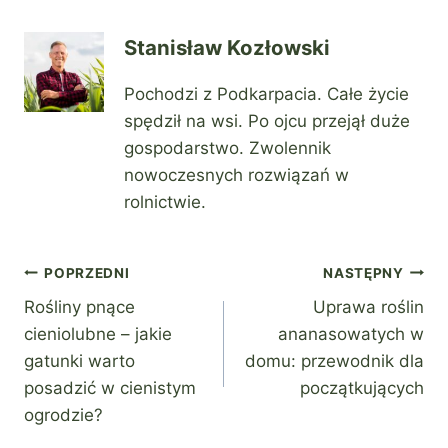
Stanisław Kozłowski
Pochodzi z Podkarpacia. Całe życie
spędził na wsi. Po ojcu przejął duże
gospodarstwo. Zwolennik
nowoczesnych rozwiązań w
rolnictwie.
Nawigacja
POPRZEDNI
NASTĘPNY
Rośliny pnące
Uprawa roślin
wpisu
cieniolubne – jakie
ananasowatych w
gatunki warto
domu: przewodnik dla
posadzić w cienistym
początkujących
ogrodzie?