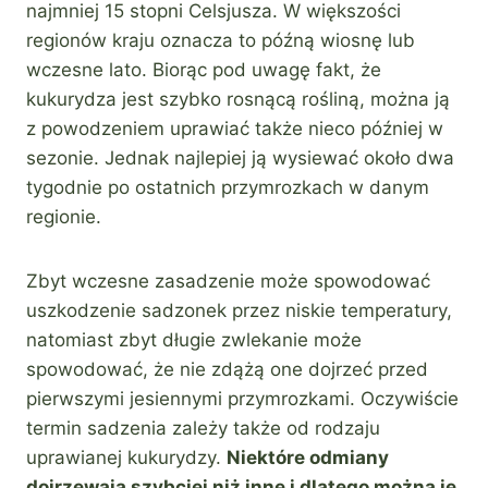
najmniej 15 stopni Celsjusza. W większości
regionów kraju oznacza to późną wiosnę lub
wczesne lato. Biorąc pod uwagę fakt, że
kukurydza jest szybko rosnącą rośliną, można ją
z powodzeniem uprawiać także nieco później w
sezonie. Jednak najlepiej ją wysiewać około dwa
tygodnie po ostatnich przymrozkach w danym
regionie.
Zbyt wczesne zasadzenie może spowodować
uszkodzenie sadzonek przez niskie temperatury,
natomiast zbyt długie zwlekanie może
spowodować, że nie zdążą one dojrzeć przed
pierwszymi jesiennymi przymrozkami. Oczywiście
termin sadzenia zależy także od rodzaju
uprawianej kukurydzy.
Niektóre odmiany
dojrzewają szybciej niż inne i dlatego można je