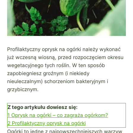
Profilaktyczny oprysk na ogórki należy wykonać
już wczesną wiosną, przed rozpoczęciem okresu
wegetacyjnego tych roślin. W ten sposób
zapobiegniesz groźnym (i niekiedy
nieuleczalnym) schorzeniom bakteryjnym i
grzybicznym.
Z tego artykułu dowiesz się:
1
Oprysk na ogórki – co zagraża ogórkom?
2
Profilaktyczny oprysk na ogórki
Ogórki to jedne z najpowszechniejszych warzyw