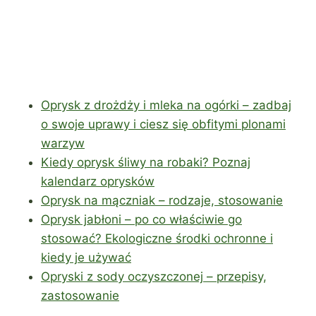
Oprysk z drożdży i mleka na ogórki – zadbaj
o swoje uprawy i ciesz się obfitymi plonami
warzyw
Kiedy oprysk śliwy na robaki? Poznaj
kalendarz oprysków
Oprysk na mączniak – rodzaje, stosowanie
Oprysk jabłoni – po co właściwie go
stosować? Ekologiczne środki ochronne i
kiedy je używać
Opryski z sody oczyszczonej – przepisy,
zastosowanie