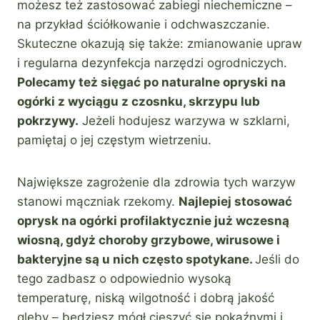
możesz też zastosować zabiegi niechemiczne –
na przykład ściółkowanie i odchwaszczanie.
Skuteczne okazują się także: zmianowanie upraw
i regularna dezynfekcja narzędzi ogrodniczych.
Polecamy też sięgać po naturalne opryski na
ogórki z wyciągu z czosnku, skrzypu lub
pokrzywy.
Jeżeli hodujesz warzywa w szklarni,
pamiętaj o jej częstym wietrzeniu.
Największe zagrożenie dla zdrowia tych warzyw
stanowi mączniak rzekomy.
Najlepiej stosować
oprysk na ogórki profilaktycznie już wczesną
wiosną, gdyż choroby grzybowe, wirusowe i
bakteryjne są u nich często spotykane.
Jeśli do
tego zadbasz o odpowiednio wysoką
temperaturę, niską wilgotność i dobrą jakość
gleby – będziesz mógł cieszyć się pokaźnymi i