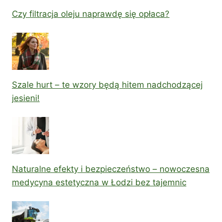
Czy filtracja oleju naprawdę się opłaca?
Szale hurt – te wzory będą hitem nadchodzącej
jesieni!
Naturalne efekty i bezpieczeństwo – nowoczesna
medycyna estetyczna w Łodzi bez tajemnic