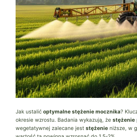
Jak ustalić
optymalne stężenie mocznika
? Kluc
okresie wzrostu. Badania wykazują, że
stężenie
wegetatywnej zalecane jest
stężenie
niższe, w g
wartość ta powinna wzrosnąć do 1,5-2%.