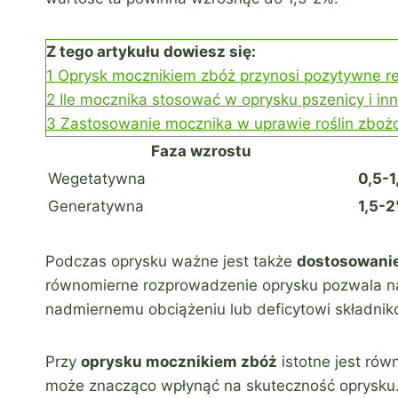
Z tego artykułu dowiesz się:
1
Oprysk mocznikiem zbóż przynosi pozytywne re
2
Ile mocznika stosować w oprysku pszenicy i in
3
Zastosowanie mocznika w uprawie roślin zbo
Faza wzrostu
Wegetatywna
0,5-
Generatywna
1,5-
Podczas oprysku ważne jest także
dostosowanie
równomierne rozprowadzenie oprysku pozwala na 
nadmiernemu obciążeniu lub deficytowi składn
Przy
oprysku mocznikiem zbóż
istotne jest ró
może znacząco wpłynąć na skuteczność oprysku