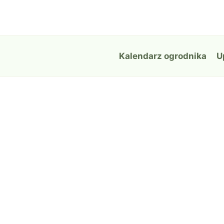
Przejdź
do
treści
Kalendarz ogrodnika
U