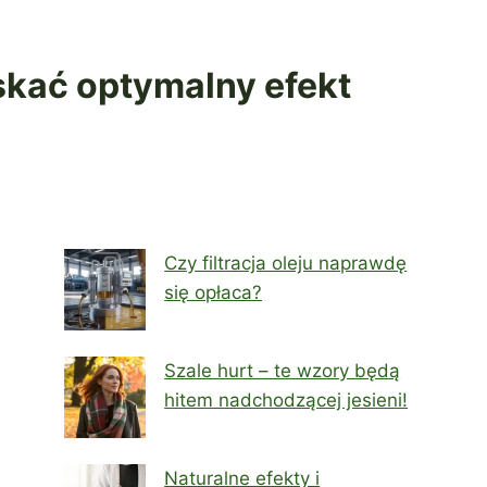
skać optymalny efekt
Czy filtracja oleju naprawdę
się opłaca?
Szale hurt – te wzory będą
hitem nadchodzącej jesieni!
Naturalne efekty i