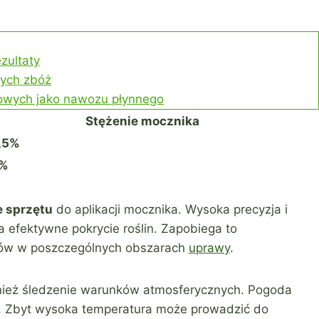
zultaty
nych zbóż
żowych jako nawozu płynnego
Stężenie mocznika
1,5%
2%
 sprzętu
do aplikacji mocznika. Wysoka precyzja i
efektywne pokrycie roślin. Zapobiega to
ików w poszczególnych obszarach
uprawy
.
wnież śledzenie warunków atmosferycznych. Pogoda
. Zbyt wysoka temperatura może prowadzić do