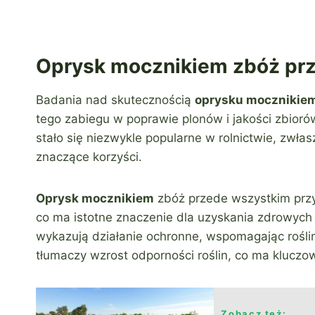
Oprysk mocznikiem zbóż prz
Badania nad skutecznością
oprysku mocznikie
tego zabiegu w poprawie plonów i jakości zbior
stało się niezwykle popularne w rolnictwie, zwła
znaczące korzyści.
Oprysk mocznikiem
zbóż przede wszystkim przyc
co ma istotne znaczenie dla uzyskania zdrowyc
wykazują działanie ochronne, wspomagając roślin
tłumaczy wzrost odporności roślin, co ma kluczow
Zobacz też: