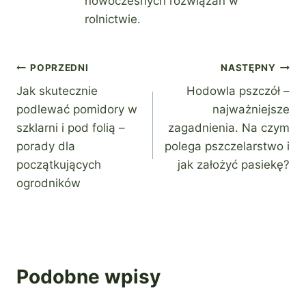
nowoczesnych rozwiązań w
rolnictwie.
Nawigacja
POPRZEDNI
NASTĘPNY
Jak skutecznie
Hodowla pszczół –
wpisu
podlewać pomidory w
najważniejsze
szklarni i pod folią –
zagadnienia. Na czym
porady dla
polega pszczelarstwo i
początkujących
jak założyć pasiekę?
ogrodników
Podobne wpisy