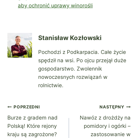
aby ochronić uprawy winorośli
Stanisław Kozłowski
Pochodzi z Podkarpacia. Całe życie
spędził na wsi. Po ojcu przejął duże
gospodarstwo. Zwolennik
nowoczesnych rozwiązań w
rolnictwie.
Nawigacja
POPRZEDNI
NASTĘPNY
Burze z gradem nad
Nawóz z drożdży na
wpisu
Polską! Które rejony
pomidory i ogórki –
kraju są zagrożone?
zastosowanie w