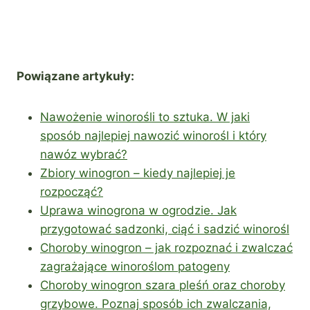
Powiązane artykuły:
Nawożenie winorośli to sztuka. W jaki
sposób najlepiej nawozić winorośl i który
nawóz wybrać?
Zbiory winogron – kiedy najlepiej je
rozpocząć?
Uprawa winogrona w ogrodzie. Jak
przygotować sadzonki, ciąć i sadzić winorośl
Choroby winogron – jak rozpoznać i zwalczać
zagrażające winoroślom patogeny
Choroby winogron szara pleśń oraz choroby
grzybowe. Poznaj sposób ich zwalczania,