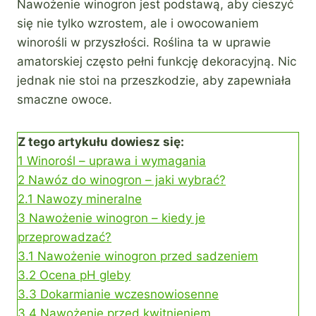
Nawożenie winogron jest podstawą, aby cieszyć
się nie tylko wzrostem, ale i owocowaniem
winorośli w przyszłości. Roślina ta w uprawie
amatorskiej często pełni funkcję dekoracyjną. Nic
jednak nie stoi na przeszkodzie, aby zapewniała
smaczne owoce.
Z tego artykułu dowiesz się:
1
Winorośl – uprawa i wymagania
2
Nawóz do winogron – jaki wybrać?
2.1
Nawozy mineralne
3
Nawożenie winogron – kiedy je
przeprowadzać?
3.1
Nawożenie winogron przed sadzeniem
3.2
Ocena pH gleby
3.3
Dokarmianie wczesnowiosenne
3.4
Nawożenie przed kwitnieniem