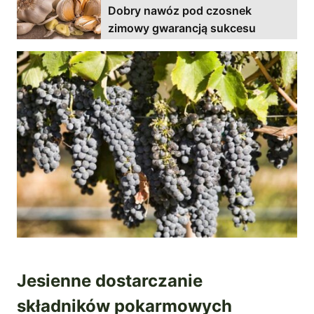
Dobry nawóz pod czosnek
zimowy gwarancją sukcesu
Jesienne dostarczanie
składników pokarmowych