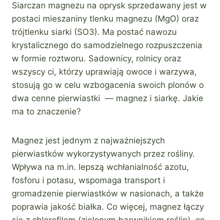
Siarczan magnezu na oprysk sprzedawany jest w
postaci mieszaniny tlenku magnezu (MgO) oraz
trójtlenku siarki (SO3). Ma postać nawozu
krystalicznego do samodzielnego rozpuszczenia
w formie roztworu. Sadownicy, rolnicy oraz
wszyscy ci, którzy uprawiają owoce i warzywa,
stosują go w celu wzbogacenia swoich plonów o
dwa cenne pierwiastki — magnez i siarkę. Jakie
ma to znaczenie?
Magnez jest jednym z najważniejszych
pierwiastków wykorzystywanych przez rośliny.
Wpływa na m.in. lepszą wchłanialność azotu,
fosforu i potasu, wspomaga transport i
gromadzenie pierwiastków w nasionach, a także
poprawia jakość białka. Co więcej, magnez łączy
się z chlorofilem (zielonym barwnikiem roślin), co