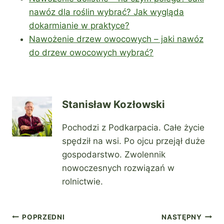
nawóz dla roślin wybrać? Jak wygląda
dokarmianie w praktyce?
Nawożenie drzew owocowych – jaki nawóz
do drzew owocowych wybrać?
Stanisław Kozłowski
Pochodzi z Podkarpacia. Całe życie
spędził na wsi. Po ojcu przejął duże
gospodarstwo. Zwolennik
nowoczesnych rozwiązań w
rolnictwie.
Nawigacja
POPRZEDNI
NASTĘPNY