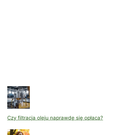
Czy filtracja oleju naprawdę się opłaca?