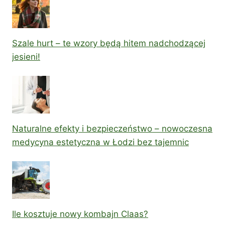
Szale hurt – te wzory będą hitem nadchodzącej
jesieni!
Naturalne efekty i bezpieczeństwo – nowoczesna
medycyna estetyczna w Łodzi bez tajemnic
Ile kosztuje nowy kombajn Claas?