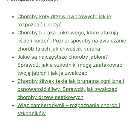
Choroby kory drzew owocowych: jak je
rozpoznać i leczyć
Choroby buraka cukrowego, które atakują
liście i korzeń. Poznaj sposoby na zwalczanie
chorób takich jak chwościk buraka
Jakie są najczęstsze choroby jabłoni?
Sprawdź, jakie szkodniki mogą zaatakować
twoją jabłoń i jak je zwalczać
Choroby śliwek takie jak brunatna zgnilizna i
ospowatość śliwy. Sprawdź, jak zwalczać
choroby drzew pestkowych
Wiąz camperdownii – rozpoznanie chorób i
szkodników