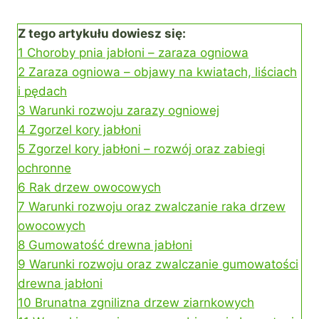
Z tego artykułu dowiesz się:
1
Choroby pnia jabłoni – zaraza ogniowa
2
Zaraza ogniowa – objawy na kwiatach, liściach
i pędach
3
Warunki rozwoju zarazy ogniowej
4
Zgorzel kory jabłoni
5
Zgorzel kory jabłoni – rozwój oraz zabiegi
ochronne
6
Rak drzew owocowych
7
Warunki rozwoju oraz zwalczanie raka drzew
owocowych
8
Gumowatość drewna jabłoni
9
Warunki rozwoju oraz zwalczanie gumowatości
drewna jabłoni
10
Brunatna zgnilizna drzew ziarnkowych