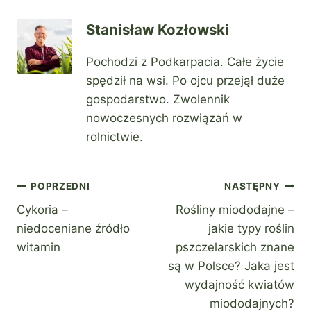
Stanisław Kozłowski
Pochodzi z Podkarpacia. Całe życie
spędził na wsi. Po ojcu przejął duże
gospodarstwo. Zwolennik
nowoczesnych rozwiązań w
rolnictwie.
Nawigacja
POPRZEDNI
NASTĘPNY
Cykoria –
Rośliny miododajne –
wpisu
niedoceniane źródło
jakie typy roślin
witamin
pszczelarskich znane
są w Polsce? Jaka jest
wydajność kwiatów
miododajnych?