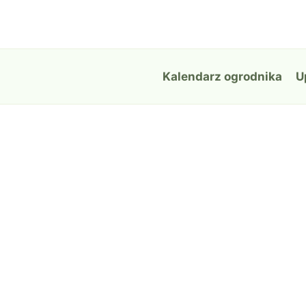
Przejdź
do
treści
Kalendarz ogrodnika
U