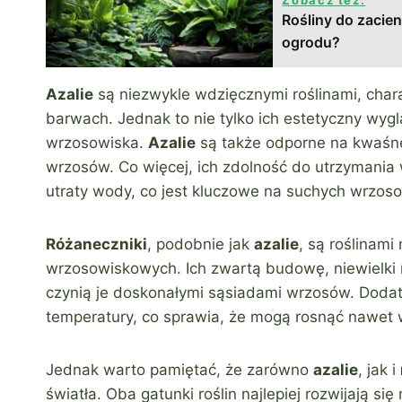
Zobacz też:
Rośliny do zacien
ogrodu?
Azalie
są niezwykle wdzięcznymi roślinami, char
barwach. Jednak to nie tylko ich estetyczny wy
wrzosowiska.
Azalie
są także odporne na kwaśne 
wrzosów. Co więcej, ich zdolność do utrzymania 
utraty wody, co jest kluczowe na suchych wrzos
Różaneczniki
, podobnie jak
azalie
, są roślinam
wrzosowiskowych. Ich zwartą budowę, niewielki 
czynią je doskonałymi sąsiadami wrzosów. Dod
temperatury, co sprawia, że mogą rosnąć nawet
Jednak warto pamiętać, że zarówno
azalie
, jak i
światła. Oba gatunki roślin najlepiej rozwijają s