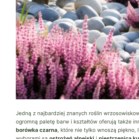
Jedną z najbardziej znanych roślin wrzosowisko
ogromną paletę barw i kształtów oferują także in
borówka czarna
, które nie tylko wnoszą piękno
wyborami są
ostrożeń alpejski
i
piestrzenica ku