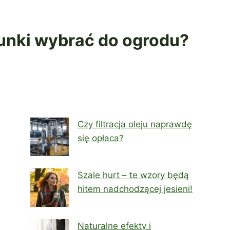
tunki wybrać do ogrodu?
Czy filtracja oleju naprawdę
się opłaca?
Szale hurt – te wzory będą
hitem nadchodzącej jesieni!
Naturalne efekty i