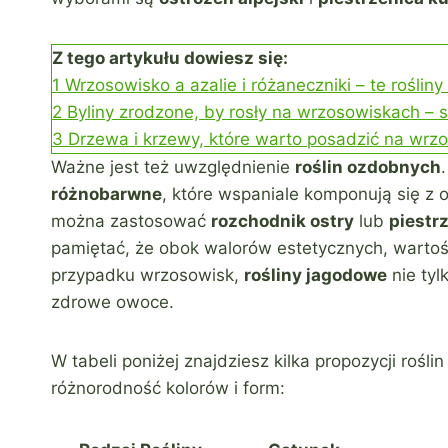
Z tego artykułu dowiesz się:
1
Wrzosowisko a azalie i różaneczniki – te roślin
2
Byliny zrodzone, by rosły na wrzosowiskach – s
3
Drzewa i krzewy, które warto posadzić na wrz
Ważne jest też uwzględnienie
roślin ozdobnych
różnobarwne
, które wspaniale komponują się z
można zastosować
rozchodnik ostry
lub
piestr
pamiętać, że obok walorów estetycznych, wartość 
przypadku wrzosowisk,
rośliny jagodowe
nie tyl
zdrowe owoce.
W tabeli poniżej znajdziesz kilka propozycji roś
różnorodność kolorów i form: