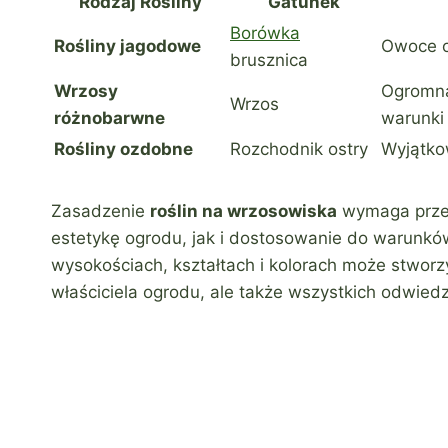
Rodzaj Rośliny
Gatunek
Borówka
Rośliny jagodowe
Owoce o
brusznica
Wrzosy
Ogromna
Wrzos
różnobarwne
warunki
Rośliny ozdobne
Rozchodnik ostry
Wyjątkow
Zasadzenie
roślin na wrzosowiska
wymaga przem
estetykę ogrodu, jak i dostosowanie do warunk
wysokościach, kształtach i kolorach może stworzy
właściciela ogrodu, ale także wszystkich odwied