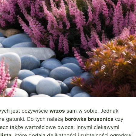
wych jest oczywiście
wrzos
sam w sobie. Jednak
ne gatunki. Do tych należą
borówka brusznica
czy
, lecz także wartościowe owoce. Innymi ciekawymi
lista
, które dodają delikatności i subtelności ogrodowi.