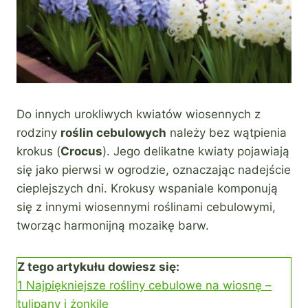
Do innych urokliwych kwiatów wiosennych z
rodziny
roślin cebulowych
należy bez wątpienia
krokus (
Crocus
). Jego delikatne kwiaty pojawiają
się jako pierwsi w ogrodzie, oznaczając nadejście
cieplejszych dni. Krokusy wspaniale komponują
się z innymi wiosennymi roślinami cebulowymi,
tworząc harmonijną mozaikę barw.
Z tego artykułu dowiesz się:
1
Najpiękniejsze rośliny cebulowe na wiosnę –
tulipany i żonkile