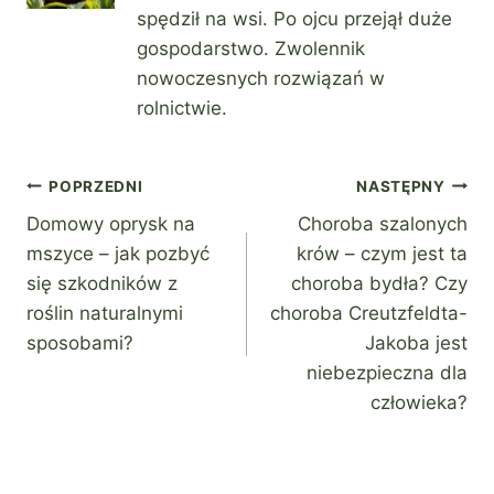
spędził na wsi. Po ojcu przejął duże
gospodarstwo. Zwolennik
nowoczesnych rozwiązań w
rolnictwie.
Nawigacja
POPRZEDNI
NASTĘPNY
Domowy oprysk na
Choroba szalonych
wpisu
mszyce – jak pozbyć
krów – czym jest ta
się szkodników z
choroba bydła? Czy
roślin naturalnymi
choroba Creutzfeldta-
sposobami?
Jakoba jest
niebezpieczna dla
człowieka?