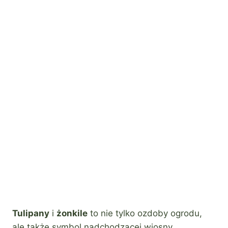
Tulipany
i
żonkile
to nie tylko ozdoby ogrodu,
ale także symbol nadchodzącej wiosny.