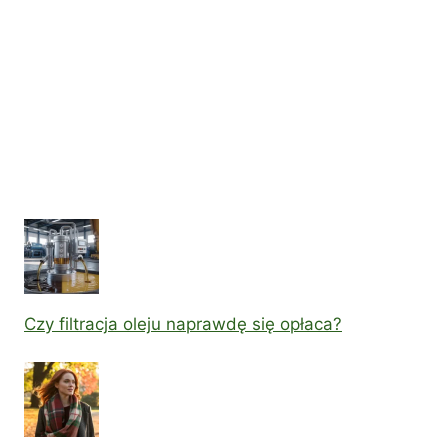
Czy filtracja oleju naprawdę się opłaca?