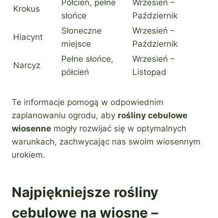
Półcień, pełne
Wrzesień –
Krokus
słońce
Październik
Słoneczne
Wrzesień –
Hiacynt
miejsce
Październik
Pełne słońce,
Wrzesień –
Narcyz
półcień
Listopad
Te informacje pomogą w odpowiednim
zaplanowaniu ogrodu, aby
rośliny cebulowe
wiosenne
mogły rozwijać się w optymalnych
warunkach, zachwycając nas swoim wiosennym
urokiem.
Najpiękniejsze rośliny
cebulowe na wiosnę –