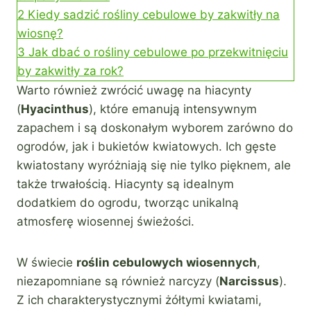
2
Kiedy sadzić rośliny cebulowe by zakwitły na
wiosnę?
3
Jak dbać o rośliny cebulowe po przekwitnięciu
by zakwitły za rok?
Warto również zwrócić uwagę na hiacynty
(
Hyacinthus
), które emanują intensywnym
zapachem i są doskonałym wyborem zarówno do
ogrodów, jak i bukietów kwiatowych. Ich gęste
kwiatostany wyróżniają się nie tylko pięknem, ale
także trwałością. Hiacynty są idealnym
dodatkiem do ogrodu, tworząc unikalną
atmosferę wiosennej świeżości.
W świecie
roślin cebulowych wiosennych
,
niezapomniane są również narcyzy (
Narcissus
).
Z ich charakterystycznymi żółtymi kwiatami,