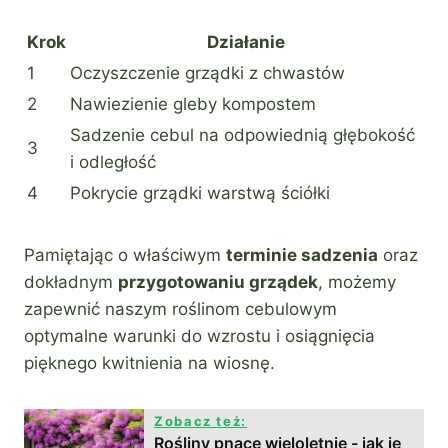
Krok
Działanie
1
Oczyszczenie grządki z chwastów
2
Nawiezienie gleby kompostem
Sadzenie cebul na odpowiednią głębokość
3
i odległość
4
Pokrycie grządki warstwą ściółki
Pamiętając o właściwym
terminie sadzenia
oraz
dokładnym
przygotowaniu grządek
, możemy
zapewnić naszym roślinom cebulowym
optymalne warunki do wzrostu i osiągnięcia
pięknego kwitnienia na wiosnę.
Zobacz też:
Rośliny pnące wieloletnie - jak je