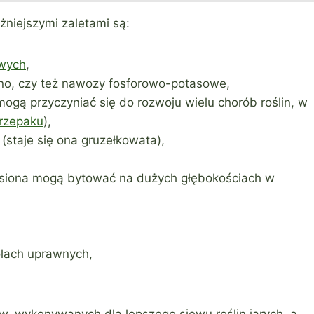
iejszymi zaletami są:
owych
,
no, czy też nawozy fosforowo-potasowe,
mogą przyczyniać się do rozwoju wielu chorób roślin, w
rzepaku
),
(staje się ona gruzełkowata),
asiona mogą bytować na dużych głębokościach w
olach uprawnych,