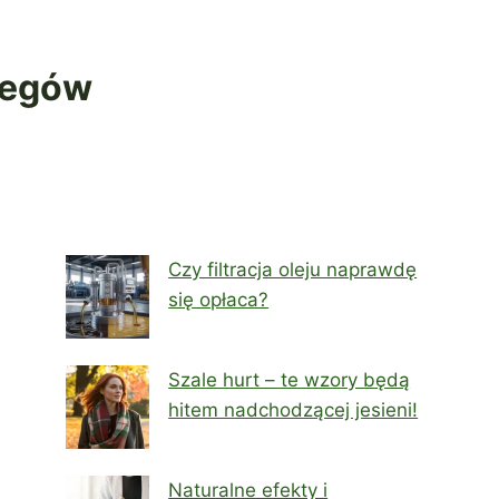
iegów
Czy filtracja oleju naprawdę
się opłaca?
Szale hurt – te wzory będą
hitem nadchodzącej jesieni!
Naturalne efekty i