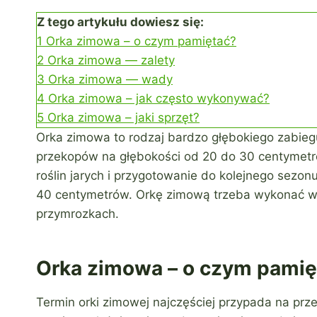
Z tego artykułu dowiesz się:
1
Orka zimowa – o czym pamiętać?
2
Orka zimowa — zalety
3
Orka zimowa — wady
4
Orka zimowa – jak często wykonywać?
5
Orka zimowa – jaki sprzęt?
Orka zimowa to rodzaj bardzo głębokiego zabie
przekopów na głębokości od 20 do 30 centymetró
roślin jarych i przygotowanie do kolejnego sezo
40 centymetrów. Orkę zimową trzeba wykonać w ok
przymrozkach.
Orka zimowa – o czym pamię
Termin orki zimowej najczęściej przypada na prz