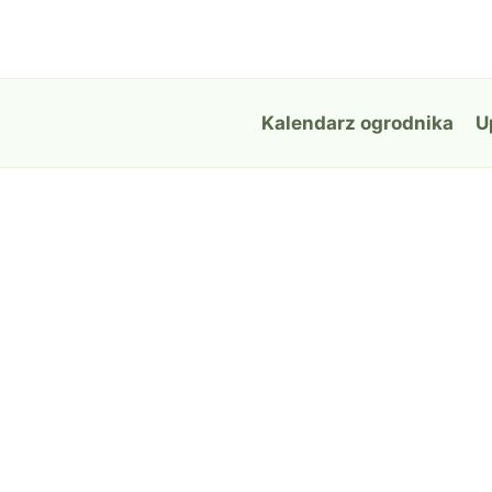
Przejdź
do
treści
Kalendarz ogrodnika
U