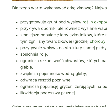
Dlaczego warto wykonywać orkę zimową? Najważn
przygotowuje grunt pod wysiew
roślin okop
przykrywa obornik, ale również wysiane wap
zmniejsza populację larw szkodników, które 
tym zgnilizny twardzikowej (groźnej
choroby 
pozytywnie wpływa na strukturę samej gleby 
spulchnia rolę,
ogranicza szkodliwość chwastów, których n
glebie,
zwiększa pojemność wodną gleby,
odwraca resztki pożniwne,
ogranicza populację gryzoni żerujących na p
likwidacja podeszwy płużnej.