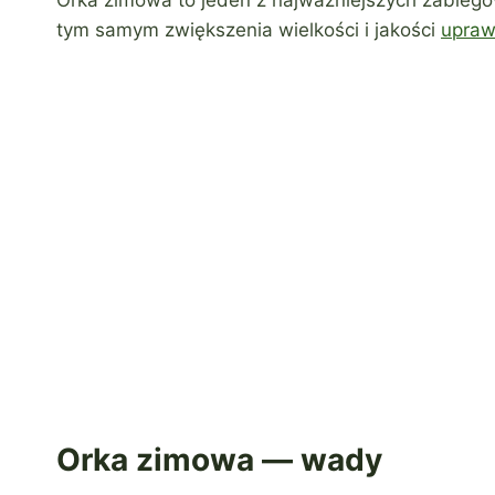
Orka zimowa to jeden z najważniejszych zabiegó
tym samym zwiększenia wielkości i jakości
upraw
Orka zimowa — wady