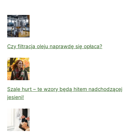
Czy filtracja oleju naprawdę się opłaca?
Szale hurt – te wzory będą hitem nadchodzącej
jesieni!