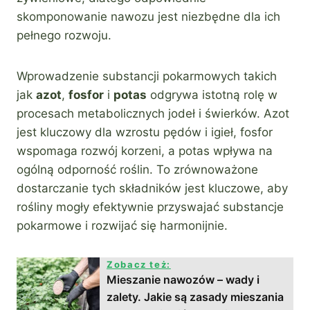
skomponowanie nawozu jest niezbędne dla ich
pełnego rozwoju.
Wprowadzenie substancji pokarmowych takich
jak
azot
,
fosfor
i
potas
odgrywa istotną rolę w
procesach metabolicznych jodeł i świerków. Azot
jest kluczowy dla wzrostu pędów i igieł, fosfor
wspomaga rozwój korzeni, a potas wpływa na
ogólną odporność roślin. To zrównoważone
dostarczanie tych składników jest kluczowe, aby
rośliny mogły efektywnie przyswajać substancje
pokarmowe i rozwijać się harmonijnie.
Zobacz też:
Mieszanie nawozów – wady i
zalety. Jakie są zasady mieszania