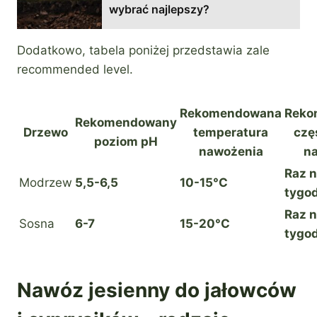
wybrać najlepszy?
Dodatkowo, tabela poniżej przedstawia zale
recommended level.
Rekomendowana
Reko
Rekomendowany
Drzewo
temperatura
czę
poziom pH
nawożenia
n
Raz n
Modrzew
5,5-6,5
10-15°C
tygo
Raz n
Sosna
6-7
15-20°C
tygo
Nawóz jesienny do jałowców