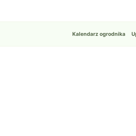
Przejdź
do
treści
Kalendarz ogrodnika
U