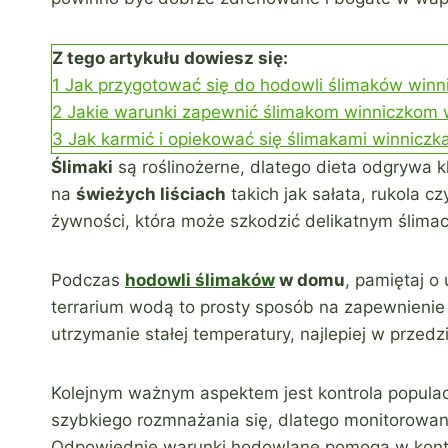
Z tego artykułu dowiesz się:
1
Jak przygotować się do hodowli ślimaków win
2
Jakie warunki zapewnić ślimakom winniczkom
3
Jak karmić i opiekować się ślimakami winnic
Ślimaki
są roślinożerne, dlatego dieta odgrywa k
na
świeżych liściach
takich jak sałata, rukola c
żywności, która może szkodzić delikatnym ślima
Podczas
hodowli ślimaków
w domu
, pamiętaj o
terrarium wodą to prosty sposób na zapewnienie
utrzymanie stałej temperatury, najlepiej w przedz
Kolejnym ważnym aspektem jest kontrola populac
szybkiego rozmnażania się, dlatego monitorowani
Odpowiednie warunki hodowlane pomogą w kontr