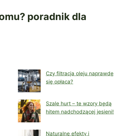
omu? poradnik dla
Czy filtracja oleju naprawdę
się opłaca?
Szale hurt – te wzory będą
hitem nadchodzącej jesieni!
Naturalne efekty i