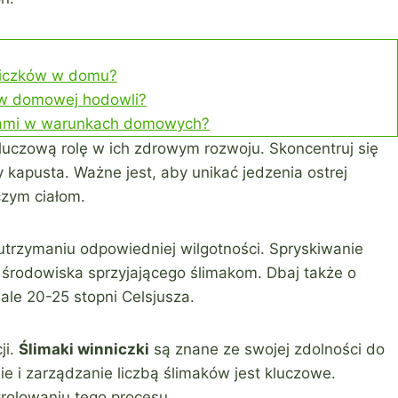
niczków w domu?
 w domowej hodowli?
zkami w warunkach domowych?
luczową rolę w ich zdrowym rozwoju. Skoncentruj się
zy kapusta. Ważne jest, aby unikać jedzenia ostrej
czym ciałom.
 utrzymaniu odpowiedniej wilgotności. Spryskiwanie
 środowiska sprzyjającego ślimakom. Dbaj także o
iale 20-25 stopni Celsjusza.
ji.
Ślimaki winniczki
są znane ze swojej zdolności do
e i zarządzanie liczbą ślimaków jest kluczowe.
olowaniu tego procesu.