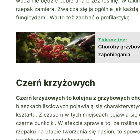
woda nie będzie pobierana przez roślinę. W taki
rzepak zamiera. Zwalcza się ją ogólnie jak każd
fungicydami. Warto też zadbać o profilaktykę.
Zobacz też:
Choroby grzybowe
zapobiegania
Czerń krzyżowych
Czerń krzyżowych to kolejna z grzybowych ch
blaszkach liściowych pojawiają się charakteryst
kształtu. Z czasem w tych miejscach pojawia się 
czarne punkciki. W efekcie sprawia to, że roślina n
rzepaku na etapie tworzenia się nasion, to spow