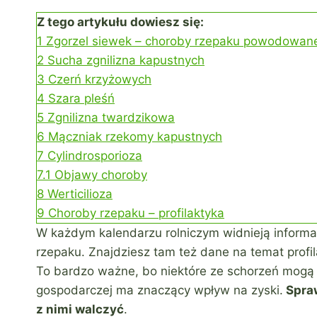
Z tego artykułu dowiesz się:
1
Zgorzel siewek – choroby rzepaku powodowane
2
Sucha zgnilizna kapustnych
3
Czerń krzyżowych
4
Szara pleśń
5
Zgnilizna twardzikowa
6
Mączniak rzekomy kapustnych
7
Cylindrosporioza
7.1
Objawy choroby
8
Werticilioza
9
Choroby rzepaku – profilaktyka
W każdym kalendarzu rolniczym widnieją inform
rzepaku. Znajdziesz tam też dane na temat profil
To bardzo ważne, bo niektóre ze schorzeń mogą 
gospodarczej ma znaczący wpływ na zyski.
Spraw
z nimi walczyć
.