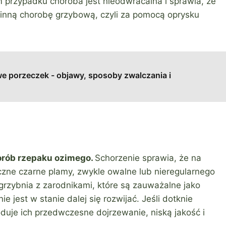
m przypadku choroba jest nieodwracalna i sprawia, że
ą inną chorobę grzybową, czyli za pomocą oprysku
 porzeczek - objawy, sposoby zwalczania i
orób rzepaku ozimego.
Schorzenie sprawia, że na
yczne czarne plamy, zwykle owalne lub nieregularnego
grzybnia z zarodnikami, które są zauważalne jako
ie jest w stanie dalej się rozwijać. Jeśli dotknie
oduje ich przedwczesne dojrzewanie, niską jakość i