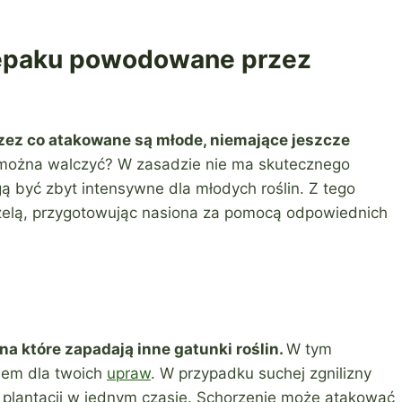
zepaku powodowane przez
rzez co atakowane są młode, niemające jeszcze
można walczyć? W zasadzie nie ma skutecznego
ą być zbyt intensywne dla młodych roślin. Z tego
rzelą, przygotowując nasiona za pomocą odpowiednich
a które zapadają inne gatunki roślin.
W tym
iem dla twoich
upraw
. W przypadku suchej zgnilizny
j plantacji w jednym czasie. Schorzenie może atakować