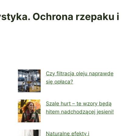
styka. Ochrona rzepaku i
Czy filtracja oleju naprawdę
się opłaca?
Szale hurt – te wzory będą
hitem nadchodzącej jesieni!
Naturalne efekty i