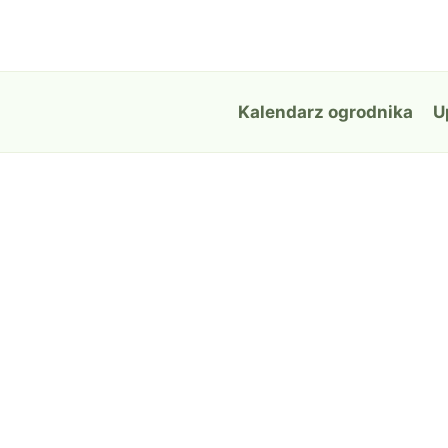
Przejdź
do
treści
Kalendarz ogrodnika
U