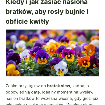
Kiedy i jak zasiać nasiona
bratków, aby rosły bujnie i
obficie kwitły
Zanim przystąpisz do
bratek siew
, zadbaj o
odpowiednią datę. Idealny moment na wysiew
nasion bratków to wczesna wiosna, gdy grozi już
minimalne ryzyko przymrozków. Wybierz glebę