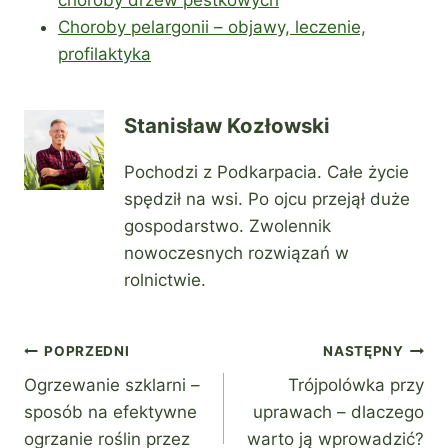
Choroby pelargonii – objawy, leczenie,
profilaktyka
Stanisław Kozłowski
Pochodzi z Podkarpacia. Całe życie
spędził na wsi. Po ojcu przejął duże
gospodarstwo. Zwolennik
nowoczesnych rozwiązań w
rolnictwie.
Nawigacja
POPRZEDNI
NASTĘPNY
Ogrzewanie szklarni –
Trójpolówka przy
wpisu
sposób na efektywne
uprawach – dlaczego
ogrzanie roślin przez
warto ją wprowadzić?