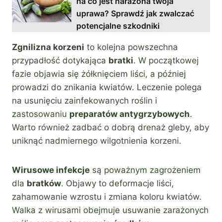
na co jest narażona twoja
uprawa? Sprawdź jak zwalczać
potencjalne szkodniki
Zgnilizna korzeni
to kolejna powszechna
przypadłość dotykająca
bratki
. W początkowej
fazie objawia się żółknięciem liści, a później
prowadzi do znikania kwiatów. Leczenie polega
na usunięciu zainfekowanych roślin i
zastosowaniu
preparatów antygrzybowych
.
Warto również zadbać o dobrą drenaż gleby, aby
uniknąć nadmiernego wilgotnienia korzeni.
Wirusowe infekcje
są poważnym zagrożeniem
dla
bratków
. Objawy to deformacje liści,
zahamowanie wzrostu i zmiana koloru kwiatów.
Walka z wirusami obejmuje usuwanie zarażonych