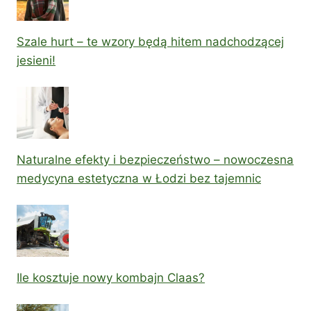
Szale hurt – te wzory będą hitem nadchodzącej
jesieni!
Naturalne efekty i bezpieczeństwo – nowoczesna
medycyna estetyczna w Łodzi bez tajemnic
Ile kosztuje nowy kombajn Claas?