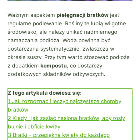
Ważnym aspektem
pielęgnacji bratków
jest
regularne podlewanie. Rośliny te lubią wilgotne
środowisko, ale należy unikać nadmiernego
namaczania podłoża. Woda powinna być
dostarczana systematycznie, zwłaszcza w
okresie suszy. Przy tym warto stosować podłoże
z dodatkiem
kompostu
, co dostarczy
dodatkowych składników odżywczych.
Z tego artykułu dowiesz się:
1
Jak rozpoznać i leczyć najczęstsze choroby
bratków
2
Kiedy i jak zasiać nasiona bratków, aby rosły
bujnie i obficie kwitły
3
Bratki – przepiękne kwiaty do każdego