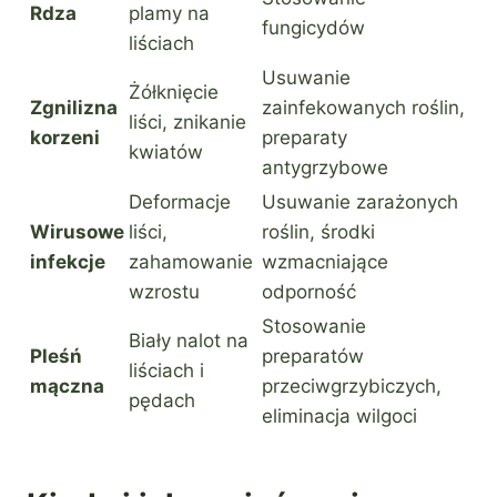
Rdza
plamy na
fungicydów
liściach
Usuwanie
Żółknięcie
Zgnilizna
zainfekowanych roślin,
liści, znikanie
korzeni
preparaty
kwiatów
antygrzybowe
Deformacje
Usuwanie zarażonych
Wirusowe
liści,
roślin, środki
infekcje
zahamowanie
wzmacniające
wzrostu
odporność
Stosowanie
Biały nalot na
Pleśń
preparatów
liściach i
mączna
przeciwgrzybiczych,
pędach
eliminacja wilgoci