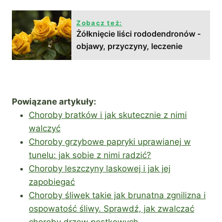
Zobacz też:
Żółknięcie liści rododendronów -
objawy, przyczyny, leczenie
Powiązane artykuły:
Choroby bratków i jak skutecznie z nimi
walczyć
Choroby grzybowe papryki uprawianej w
tunelu: jak sobie z nimi radzić?
Choroby leszczyny laskowej i jak jej
zapobiegać
Choroby śliwek takie jak brunatna zgnilizna i
ospowatość śliwy. Sprawdź, jak zwalczać
choroby drzew pestkowych