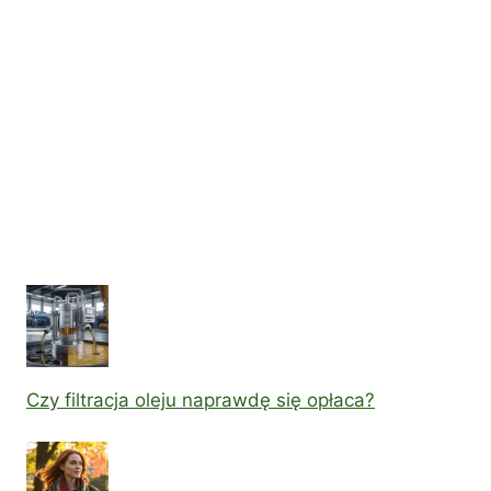
Czy filtracja oleju naprawdę się opłaca?