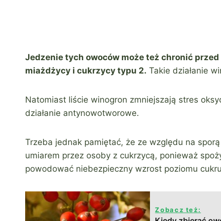
Jedzenie tych owoców może też chronić przed
miażdżycy i cukrzycy typu 2.
Takie działanie w
Natomiast liście winogron zmniejszają stres oks
działanie antynowotworowe.
Trzeba jednak pamiętać, że ze względu na spor
umiarem przez osoby z cukrzycą, ponieważ spoż
powodować niebezpieczny wzrost poziomu cukru
Zobacz też:
Kiedy zbierać ow