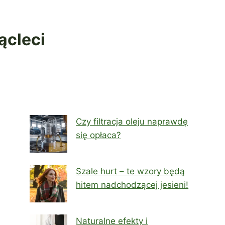
ącleci
Czy filtracja oleju naprawdę
się opłaca?
Szale hurt – te wzory będą
hitem nadchodzącej jesieni!
Naturalne efekty i