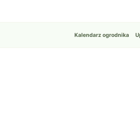
Przejdź
do
treści
Kalendarz ogrodnika
U