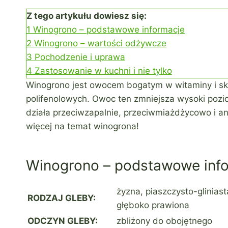
Z tego artykułu dowiesz się:
1
Winogrono – podstawowe informacje
2
Winogrono – wartości odżywcze
3
Pochodzenie i uprawa
4
Zastosowanie w kuchni i nie tylko
Winogrono jest owocem bogatym w witaminy i sk
polifenolowych. Owoc ten zmniejsza wysoki poz
działa przeciwzapalnie, przeciwmiażdżycowo i a
więcej na temat winogrona!
Winogrono – podstawowe inf
żyzna, piaszczysto-glinias
RODZAJ GLEBY:
głęboko prawiona
ODCZYN GLEBY:
zbliżony do obojętnego