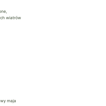
ione,
ych wiatrów
owy maja