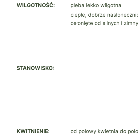
WILGOTNOŚĆ:
gleba lekko wilgotna
ciepłe, dobrze nasłoneczn
osłonięte od silnych i zimn
STANOWISKO:
KWITNIENIE:
od połowy kwietnia do poł