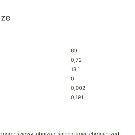
cze
69
0,72
18,1
0
0,002
0,191
rnościowy, obniża ciśnienie krwi, chroni przed