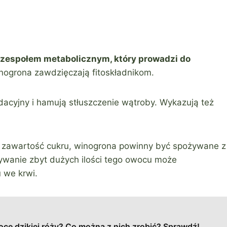
 zespołem metabolicznym, który prowadzi do
inogrona zawdzięczają fitoskładnikom.
ydacyjny i hamują stłuszczenie wątroby. Wykazują też
ą zawartość cukru, winogrona powinny być spożywane z
ywanie zbyt dużych ilości tego owocu może
 we krwi.
oce dzikiej róży? Co można z nich zrobić? Sprawdź!