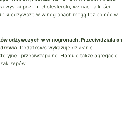
za wysoki poziom cholesterolu, wzmacnia kości i
adniki odżywcze w winogronach mogą też pomóc w
ików odżywczych w winogronach. Przeciwdziała on
zdrowia.
Dodatkowo wykazuje działanie
teryjne i przeciwzapalne. Hamuje także agregację
 zakrzepów.