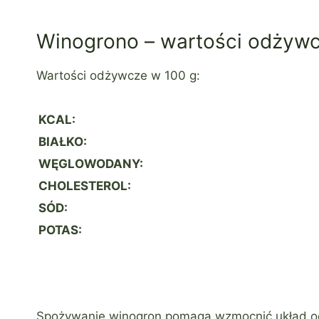
Winogrono – wartości odżyw
Wartości odżywcze w 100 g:
KCAL:
BIAŁKO:
WĘGLOWODANY:
CHOLESTEROL:
SÓD:
POTAS:
Spożywanie winogron pomaga wzmocnić układ odpo