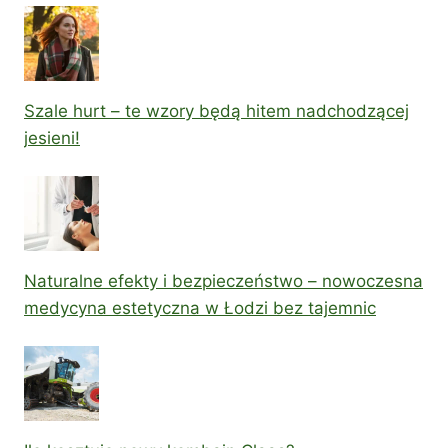
Szale hurt – te wzory będą hitem nadchodzącej
jesieni!
Naturalne efekty i bezpieczeństwo – nowoczesna
medycyna estetyczna w Łodzi bez tajemnic