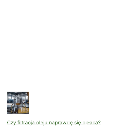
Czy filtracja oleju naprawdę się opłaca?