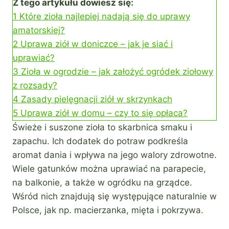
Z tego artykułu dowiesz się:
1
Które zioła najlepiej nadają się do uprawy
amatorskiej?
2
Uprawa ziół w doniczce – jak je siać i
uprawiać?
3
Zioła w ogrodzie – jak założyć ogródek ziołowy
z rozsady?
4
Zasady pielęgnacji ziół w skrzynkach
5
Uprawa ziół w domu – czy to się opłaca?
Świeże i suszone zioła to skarbnica smaku i
zapachu. Ich dodatek do potraw podkreśla
aromat dania i wpływa na jego walory zdrowotne.
Wiele gatunków można uprawiać na parapecie,
na balkonie, a także w ogródku na grządce.
Wśród nich znajdują się występujące naturalnie w
Polsce, jak np. macierzanka, mięta i pokrzywa.