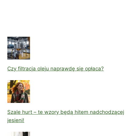
Czy filtracja oleju naprawdę się opłaca?
Szale hurt – te wzory będą hitem nadchodzącej
jesieni!