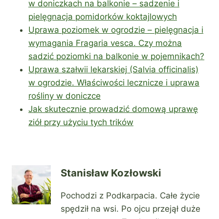
w doniczkach na balkonie – sadzenie i
pielęgnacja pomidorków koktajlowych
Uprawa poziomek w ogrodzie – pielęgnacja i
wymagania Fragaria vesca. Czy można
sadzić poziomki na balkonie w pojemnikach?
Uprawa szałwii lekarskiej (Salvia officinalis)
w ogrodzie. Właściwości lecznicze i uprawa
rośliny w doniczce
Jak skutecznie prowadzić domową uprawę
ziół przy użyciu tych trików
Stanisław Kozłowski
Pochodzi z Podkarpacia. Całe życie
spędził na wsi. Po ojcu przejął duże