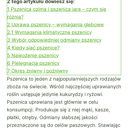
Z tego artykułu dowiesz się:
1
Pszenica ozima i pszenica jara – czym się
różnią?
2
Uprawa pszenicy – wymagania glebowe
2.1
Wymagania klimatyczne pszenicy
3
Wybór odpowiedniej odmiany pszenicy
4
Kiedy siać pszenicę?
5
Nawożenie pszenicy
6
Pielęgnacja pszenicy
7
Okres żniwny i pożniwny
Pszenica to jeden z najpopularniejszych rodzajów
zboża na świecie. Wśród najczęściej uprawianych
roślin ustępuje jedynie kukurydzy i ryżowi.
Pszenica uprawiana jest głównie w celu
konsumpcji. Produkuje się z niej mąki, kasze,
płatki, otręby. Odmiany słabszej jakości
przeznaczone są do celów paszowych. Stawiając