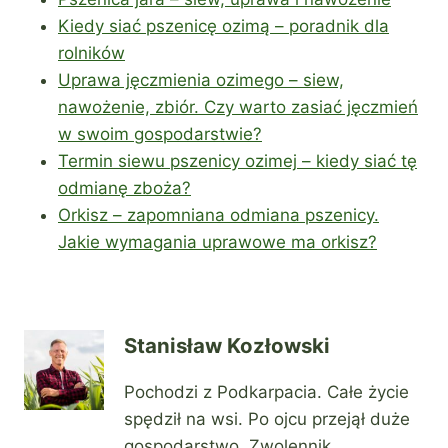
Kiedy siać pszenicę ozimą – poradnik dla
rolników
Uprawa jęczmienia ozimego – siew,
nawożenie, zbiór. Czy warto zasiać jęczmień
w swoim gospodarstwie?
Termin siewu pszenicy ozimej – kiedy siać tę
odmianę zboża?
Orkisz – zapomniana odmiana pszenicy.
Jakie wymagania uprawowe ma orkisz?
Stanisław Kozłowski
Pochodzi z Podkarpacia. Całe życie
spędził na wsi. Po ojcu przejął duże
gospodarstwo. Zwolennik