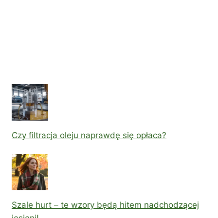
Czy filtracja oleju naprawdę się opłaca?
Szale hurt – te wzory będą hitem nadchodzącej
jesieni!