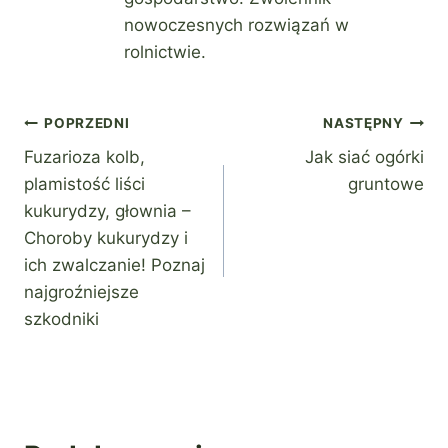
nowoczesnych rozwiązań w
rolnictwie.
Nawigacja
POPRZEDNI
NASTĘPNY
Fuzarioza kolb,
Jak siać ogórki
wpisu
plamistość liści
gruntowe
kukurydzy, głownia –
Choroby kukurydzy i
ich zwalczanie! Poznaj
najgroźniejsze
szkodniki