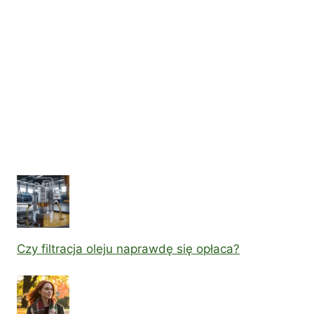
Czy filtracja oleju naprawdę się opłaca?