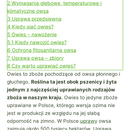
2
Wymagania glebowe, temperaturowe i
klimatyczne owsa
3
Uprawa przedsiewna
4
Kiedy siać owies?
5
Owies – nawożenie
5.1
Kiedy nawozić owies?
6
Ochrona fitosanitarna owsa
7
Uprawa owsa – zbiory
8
Czy warto uprawiać owies?
Owies to zboże pochodzące od owsa płonnego i
głuchego.
Roślina ta jest obok pszenicy i żyta
jednym z najczęściej uprawianych rodzajów
zboża w naszym kraju.
Owies to jedyne zboże
uprawiane w Polsce, którego wersja ozima nie
jest w produkcji ze względu na jej słabą
odporność na zimno. W Polsce
uprawy
owsa
zajmują około 500 tysięcy hektarów. Uprawa