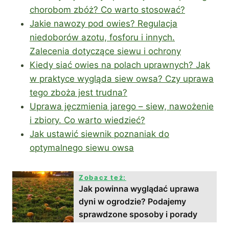
chorobom zbóż? Co warto stosować?
Jakie nawozy pod owies? Regulacja
niedoborów azotu, fosforu i innych.
Zalecenia dotyczące siewu i ochrony
Kiedy siać owies na polach uprawnych? Jak
w praktyce wygląda siew owsa? Czy uprawa
tego zboża jest trudna?
Uprawa jęczmienia jarego – siew, nawożenie
i zbiory. Co warto wiedzieć?
Jak ustawić siewnik poznaniak do
optymalnego siewu owsa
Zobacz też:
Jak powinna wyglądać uprawa
dyni w ogrodzie? Podajemy
sprawdzone sposoby i porady