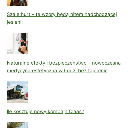
Szale hurt – te wzory będą hitem nadchodzącej
jesieni!
Naturalne efekty i bezpieczeństwo – nowoczesna
medycyna estetyczna w Łodzi bez tajemnic
Ile kosztuje nowy kombajn Claas?