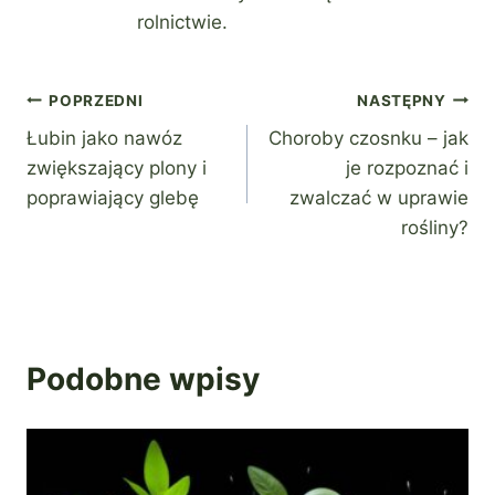
rolnictwie.
Nawigacja
POPRZEDNI
NASTĘPNY
Łubin jako nawóz
Choroby czosnku – jak
wpisu
zwiększający plony i
je rozpoznać i
poprawiający glebę
zwalczać w uprawie
rośliny?
Podobne wpisy