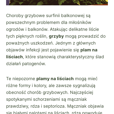
Choroby grzybowe surfinii balkonowej są
powszechnym problemem dla miłośników
ogrodów i balkonów. Atakując delikatne liście
tych pięknych roślin,
grzyby
mogą prowadzić do
poważnych uszkodzeń. Jednym z głównych
objawów infekcji jest pojawienie się
plam na
liściach
, które stanowią charakterystyczny ślad
działań patogenów.
Te niepozorne
plamy na liściach
mogą mieć
różne formy i kolory, ale zawsze sygnalizują
obecność chorób grzybowych. Najczęściej
spotykanymi schorzeniami są mączniak
prawdziwy, rdza i septorioza. Mączniak objawia
się białymi nalotami na liściach, rdza powoduje