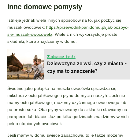
inne domowe pomysły
Istnieje jednak wiele innych sposobów na to, jak pozbyć się
muszek owocówek:
https://przewodnikpanidomu.pl/jak-pozbyc-
sie-muszek-owocowek/
. Wiele z nich wykorzystuje proste
składniki, które znajdziemy w domu.
Zobacz też:
Dziewczyna ze wsi, czy z miasta -
czy ma to znaczenie?
Świetnie jako pułapka na muszki owocówki sprawdza się
mikstura z octu jabłkowego i płynu do mycia naczyń. Jeśli nie
mamy octu jabłkowego, możemy użyć innego owocowego lub
po prostu soku. Oba płyny wlewamy do szklanki i stawiamy na
parapecie lub blacie. Już po kilku godzinach znajdziemy w nich
pełno utopionych owocówek.
Jeśli mamy w domu świece zapachowe, to je także możemy