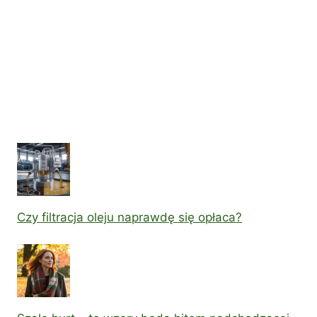
Czy filtracja oleju naprawdę się opłaca?