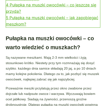
4
Pułapka na muszki owocówki – co jeszcze się
przyda?
5
Pułapka na muszki owocówki – jak zapobiegać
meszkom?
Pułapka na muszki owocówki – co
warto wiedzieć o muszkach?
Są nazywane meszkami. Mają 2-3 mm wielkości i żyją
stosunkowo krótko. Niestety przy tym rozmnażają się dosyć
szybko. każdego dnia samice składają 20 jaj, a po 10 dniach
mamy kolejne pokolenia. Dlatego za to, jak pozbyć się muszek
owocówek, najlepiej zabrać się jak najszybciej.
Przeważnie meszki przylatują przez okno zwabione przez
dojrzałe lub nadpsute owoce i warzywa. Wyczuwają bowiem
ocet jabłkowy. Siadają na żywności, przenoszą groźne
drobnoustroje. Dlatego pułapka na muszki owocówki powinna