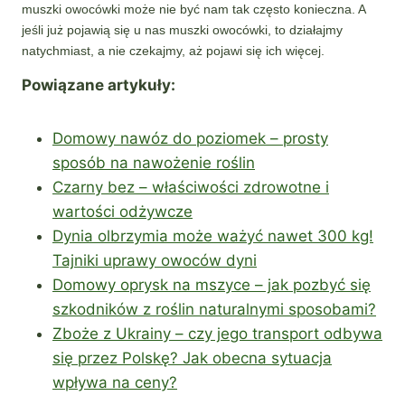
muszki owocówki może nie być nam tak często konieczna. A
jeśli już pojawią się u nas muszki owocówki, to działajmy
natychmiast, a nie czekajmy, aż pojawi się ich więcej.
Powiązane artykuły:
Domowy nawóz do poziomek – prosty
sposób na nawożenie roślin
Czarny bez – właściwości zdrowotne i
wartości odżywcze
Dynia olbrzymia może ważyć nawet 300 kg!
Tajniki uprawy owoców dyni
Domowy oprysk na mszyce – jak pozbyć się
szkodników z roślin naturalnymi sposobami?
Zboże z Ukrainy – czy jego transport odbywa
się przez Polskę? Jak obecna sytuacja
wpływa na ceny?