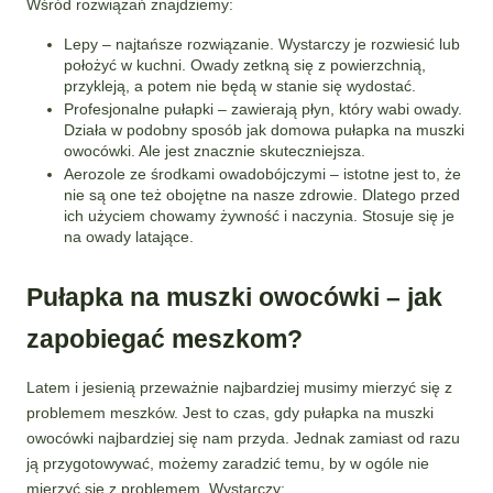
Wśród rozwiązań znajdziemy:
Lepy – najtańsze rozwiązanie. Wystarczy je rozwiesić lub
położyć w kuchni. Owady zetkną się z powierzchnią,
przykleją, a potem nie będą w stanie się wydostać.
Profesjonalne pułapki – zawierają płyn, który wabi owady.
Działa w podobny sposób jak domowa pułapka na muszki
owocówki. Ale jest znacznie skuteczniejsza.
Aerozole ze środkami owadobójczymi – istotne jest to, że
nie są one też obojętne na nasze zdrowie. Dlatego przed
ich użyciem chowamy żywność i naczynia. Stosuje się je
na owady latające.
Pułapka na muszki owocówki – jak
zapobiegać meszkom?
Latem i jesienią przeważnie najbardziej musimy mierzyć się z
problemem meszków. Jest to czas, gdy pułapka na muszki
owocówki najbardziej się nam przyda. Jednak zamiast od razu
ją przygotowywać, możemy zaradzić temu, by w ogóle nie
mierzyć się z problemem. Wystarczy: