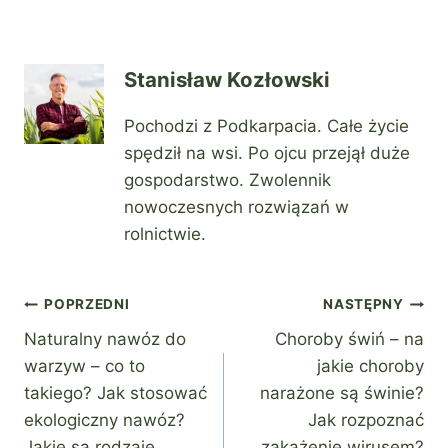
Stanisław Kozłowski
Pochodzi z Podkarpacia. Całe życie
spędził na wsi. Po ojcu przejął duże
gospodarstwo. Zwolennik
nowoczesnych rozwiązań w
rolnictwie.
Nawigacja
POPRZEDNI
NASTĘPNY
Naturalny nawóz do
Choroby świń – na
wpisu
warzyw – co to
jakie choroby
takiego? Jak stosować
narażone są świnie?
ekologiczny nawóz?
Jak rozpoznać
Jakie są rodzaje
zakażenie wirusem?