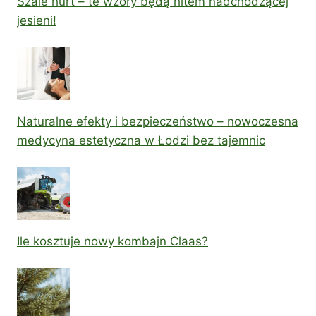
Szale hurt – te wzory będą hitem nadchodzącej
jesieni!
Naturalne efekty i bezpieczeństwo – nowoczesna
medycyna estetyczna w Łodzi bez tajemnic
Ile kosztuje nowy kombajn Claas?