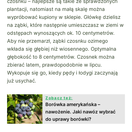
czosnku – najlepsze są takie ze sprawdzonych
plantacji, natomiast na małą skalę można
wypróbować kupiony w sklepie. Główkę dzielisz
na ząbki, które następnie umieszczasz w ziemi w
odstępach wynoszących ok. 10 centymetrów.
Aby nie przemarzł, ząbki czosnku ozimego
wkłada się głębiej niż wiosennego. Optymalna
głębokość to 8 centymetrów. Czosnek można
zbierać latem, prawdopodobnie w lipcu.
Wykopuje się go, kiedy pędy i łodygi zaczynają
już usychać.
Zobacz też:
Borówka amerykańska –
nawożenie. Jaki nawóz wybrać
do uprawy borówki?