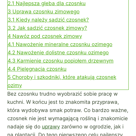
2.1
Najlepsza gleba dla czosnku
3
Uprawa czosnku zimowego
3.1
Kiedy należy sadzić czosnek?
3.2
Jak sadzić czosnek zimowy?
4
Nawóz pod czosnek zimowy
4.1
Nawożenie mineralne czosnku ozimego
4.2
Nawożenie dolistne czosnku ozimego
4.3
Karmienie czosnku popiołem drzewnym
4.4
Pielęgnacja czosnku
5
Choroby i szkodniki, które atakują czosnek
ozimy
Bez czosnku trudno wyobrazić sobie pracę w
kuchni. W końcu jest to znakomita przyprawa,
która wydobywa smak potraw. Co bardzo ważne,
czosnek nie jest wymagającą rośliną i znakomicie
nadaje się do
uprawy
zarówno w ogrodzie, jak i
na plantacji. Do tego pierwszego celu najlepszy