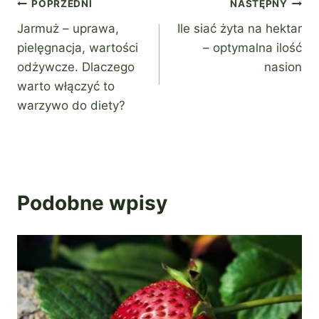
Nawigacja
POPRZEDNI
NASTĘPNY
Jarmuż – uprawa,
Ile siać żyta na hektar
wpisu
pielęgnacja, wartości
– optymalna ilość
odżywcze. Dlaczego
nasion
warto włączyć to
warzywo do diety?
Podobne wpisy