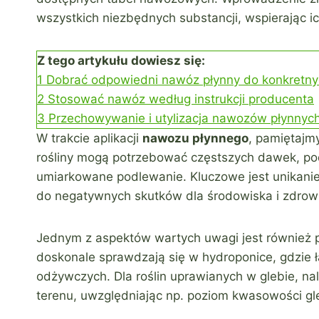
wszystkich niezbędnych substancji, wspierając ic
Z tego artykułu dowiesz się:
1
Dobrać odpowiedni nawóz płynny do konkretn
2
Stosować nawóz według instrukcji producenta
3
Przechowywanie i utylizacja nawozów płynnyc
W trakcie aplikacji
nawozu płynnego
, pamiętajmy
rośliny mogą potrzebować częstszych dawek, podc
umiarkowane podlewanie. Kluczowe jest unikan
do negatywnych skutków dla środowiska i zdrowia
Jednym z aspektów wartych uwagi jest również 
doskonale sprawdzają się w hydroponice, gdzie ł
odżywczych. Dla roślin uprawianych w glebie, n
terenu, uwzględniając np. poziom kwasowości gl