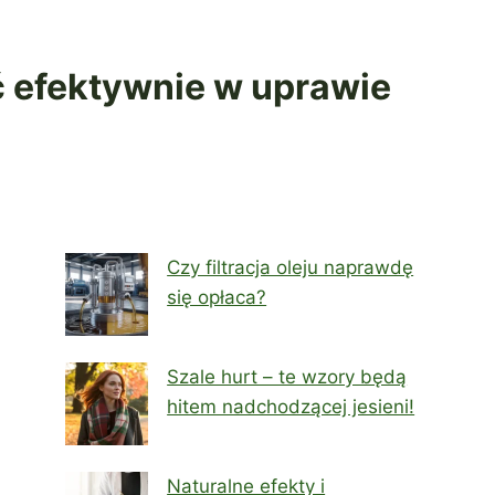
ć efektywnie w uprawie
Czy filtracja oleju naprawdę
się opłaca?
Szale hurt – te wzory będą
hitem nadchodzącej jesieni!
Naturalne efekty i