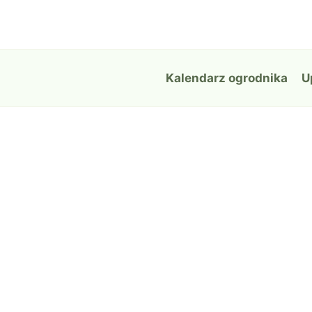
Przejdź
do
treści
Kalendarz ogrodnika
U