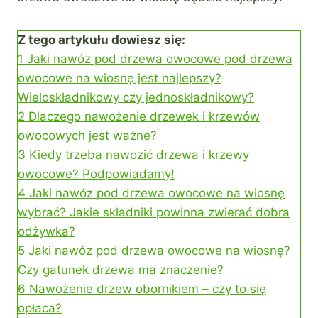
Z tego artykułu dowiesz się:
1
Jaki nawóz pod drzewa owocowe pod drzewa
owocowe na wiosnę jest najlepszy?
Wieloskładnikowy czy jednoskładnikowy?
2
Dlaczego nawożenie drzewek i krzewów
owocowych jest ważne?
3
Kiedy trzeba nawozić drzewa i krzewy
owocowe? Podpowiadamy!
4
Jaki nawóz pod drzewa owocowe na wiosnę
wybrać? Jakie składniki powinna zwierać dobra
odżywka?
5
Jaki nawóz pod drzewa owocowe na wiosnę?
Czy gatunek drzewa ma znaczenie?
6
Nawożenie drzew obornikiem – czy to się
opłaca?