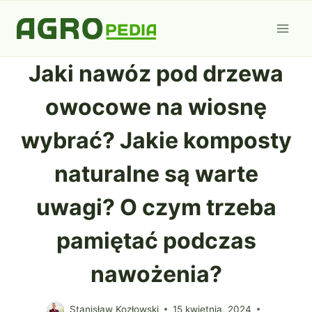
Przejdź
do
treści
Jaki nawóz pod drzewa
owocowe na wiosnę
wybrać? Jakie komposty
naturalne są warte
uwagi? O czym trzeba
pamiętać podczas
nawożenia?
Stanisław Kozłowski
15 kwietnia, 2024