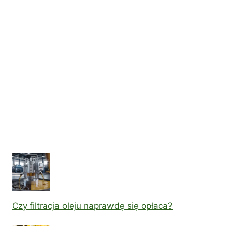
Czy filtracja oleju naprawdę się opłaca?