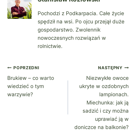
Pochodzi z Podkarpacia. Całe życie
spędził na wsi. Po ojcu przejął duże
gospodarstwo. Zwolennik
nowoczesnych rozwiązań w
rolnictwie.
Nawigacja
POPRZEDNI
NASTĘPNY
Brukiew – co warto
Niezwykłe owoce
wpisu
wiedzieć o tym
ukryte w ozdobnych
warzywie?
lampionach.
Miechunka: jak ją
sadzić i czy można
uprawiać ją w
doniczce na balkonie?