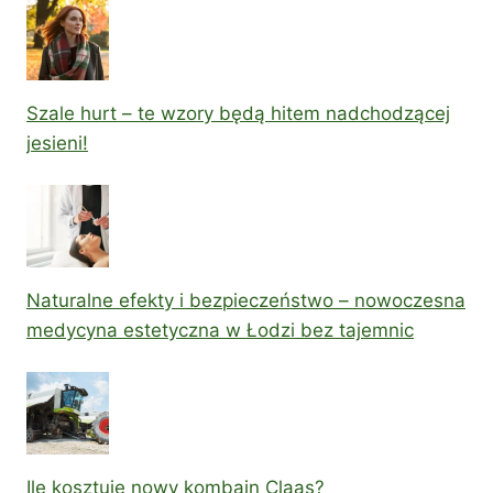
Szale hurt – te wzory będą hitem nadchodzącej
jesieni!
Naturalne efekty i bezpieczeństwo – nowoczesna
medycyna estetyczna w Łodzi bez tajemnic
Ile kosztuje nowy kombajn Claas?