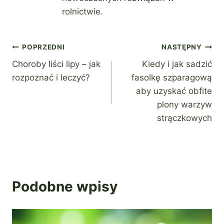
rolnictwie.
Nawigacja
POPRZEDNI
NASTĘPNY
Choroby liści lipy – jak
Kiedy i jak sadzić
wpisu
rozpoznać i leczyć?
fasolkę szparagową
aby uzyskać obfite
plony warzyw
strączkowych
Podobne wpisy