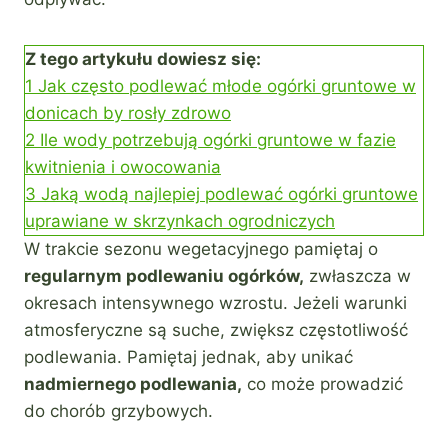
Z tego artykułu dowiesz się:
1
Jak często podlewać młode ogórki gruntowe w
donicach by rosły zdrowo
2
Ile wody potrzebują ogórki gruntowe w fazie
kwitnienia i owocowania
3
Jaką wodą najlepiej podlewać ogórki gruntowe
uprawiane w skrzynkach ogrodniczych
W trakcie sezonu wegetacyjnego pamiętaj o
regularnym podlewaniu ogórków,
zwłaszcza w
okresach intensywnego wzrostu. Jeżeli warunki
atmosferyczne są suche, zwiększ częstotliwość
podlewania. Pamiętaj jednak, aby unikać
nadmiernego podlewania,
co może prowadzić
do chorób grzybowych.