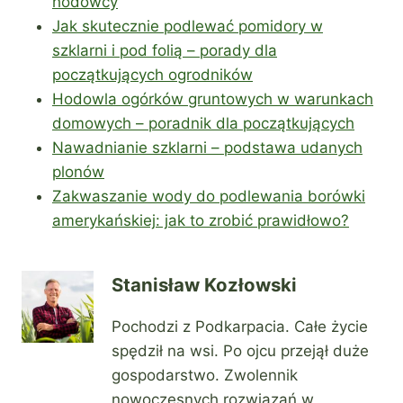
hodowcy
Jak skutecznie podlewać pomidory w
szklarni i pod folią – porady dla
początkujących ogrodników
Hodowla ogórków gruntowych w warunkach
domowych – poradnik dla początkujących
Nawadnianie szklarni – podstawa udanych
plonów
Zakwaszanie wody do podlewania borówki
amerykańskiej: jak to zrobić prawidłowo?
Stanisław Kozłowski
Pochodzi z Podkarpacia. Całe życie
spędził na wsi. Po ojcu przejął duże
gospodarstwo. Zwolennik
nowoczesnych rozwiązań w