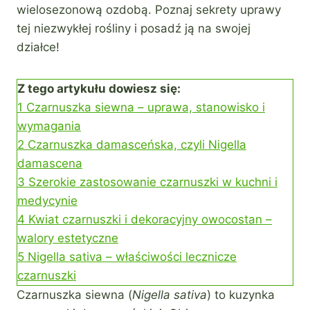
wielosezonową ozdobą. Poznaj sekrety uprawy
tej niezwykłej rośliny i posadź ją na swojej
działce!
Z tego artykułu dowiesz się:
1
Czarnuszka siewna – uprawa, stanowisko i
wymagania
2
Czarnuszka damasceńska, czyli Nigella
damascena
3
Szerokie zastosowanie czarnuszki w kuchni i
medycynie
4
Kwiat czarnuszki i dekoracyjny owocostan –
walory estetyczne
5
Nigella sativa – właściwości lecznicze
czarnuszki
Czarnuszka siewna (
Nigella sativa
) to kuzynka