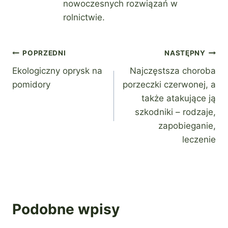
nowoczesnych rozwiązań w
rolnictwie.
Nawigacja
POPRZEDNI
NASTĘPNY
Ekologiczny oprysk na
Najczęstsza choroba
wpisu
pomidory
porzeczki czerwonej, a
także atakujące ją
szkodniki – rodzaje,
zapobieganie,
leczenie
Podobne wpisy