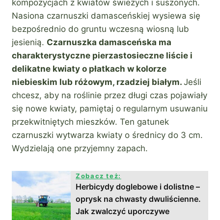
kompozycjach z kwiatów świeżych i suszonych.
Nasiona czarnuszki damasceńskiej wysiewa się
bezpośrednio do gruntu wczesną wiosną lub
jesienią.
Czarnuszka damasceńska ma
charakterystyczne pierzastosieczne liście i
delikatne kwiaty o płatkach w kolorze
niebieskim lub różowym, rzadziej białym.
Jeśli
chcesz, aby na roślinie przez długi czas pojawiały
się nowe kwiaty, pamiętaj o regularnym usuwaniu
przekwitniętych mieszków. Ten gatunek
czarnuszki wytwarza kwiaty o średnicy do 3 cm.
Wydzielają one przyjemny zapach.
Zobacz też:
Herbicydy doglebowe i dolistne –
oprysk na chwasty dwuliścienne.
Jak zwalczyć uporczywe