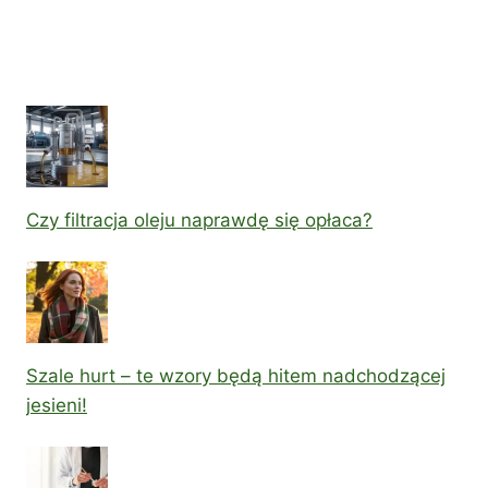
Czy filtracja oleju naprawdę się opłaca?
Szale hurt – te wzory będą hitem nadchodzącej
jesieni!