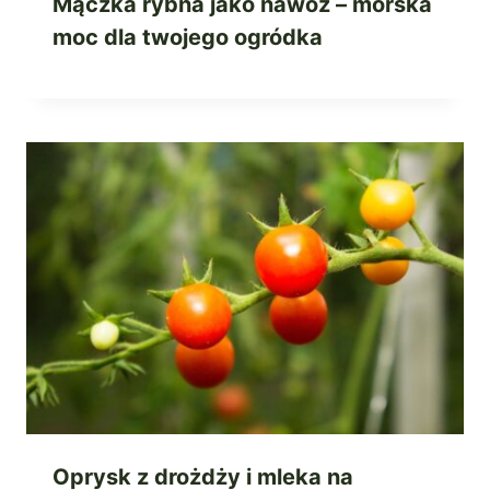
Mączka rybna jako nawóz – morska
moc dla twojego ogródka
Oprysk z drożdży i mleka na