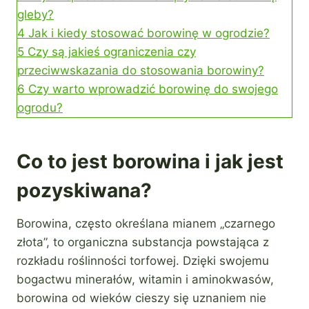
gleby?
4
Jak i kiedy stosować borowinę w ogrodzie?
5
Czy są jakieś ograniczenia czy
przeciwwskazania do stosowania borowiny?
6
Czy warto wprowadzić borowinę do swojego
ogrodu?
Co to jest borowina i jak jest
pozyskiwana?
Borowina, często określana mianem „czarnego
złota”, to organiczna substancja powstająca z
rozkładu roślinności torfowej. Dzięki swojemu
bogactwu minerałów, witamin i aminokwasów,
borowina od wieków cieszy się uznaniem nie