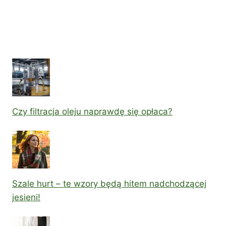
Czy filtracja oleju naprawdę się opłaca?
Szale hurt – te wzory będą hitem nadchodzącej
jesieni!