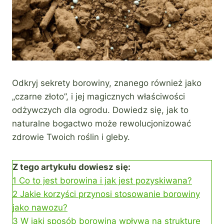
Odkryj sekrety borowiny, znanego również jako
„czarne złoto”, i jej magicznych właściwości
odżywczych dla ogrodu. Dowiedz się, jak to
naturalne bogactwo może rewolucjonizować
zdrowie Twoich roślin i gleby.
Z tego artykułu dowiesz się:
1
Co to jest borowina i jak jest pozyskiwana?
2
Jakie korzyści przynosi stosowanie borowiny
jako nawozu?
3
W jaki sposób borowina wpływa na strukturę