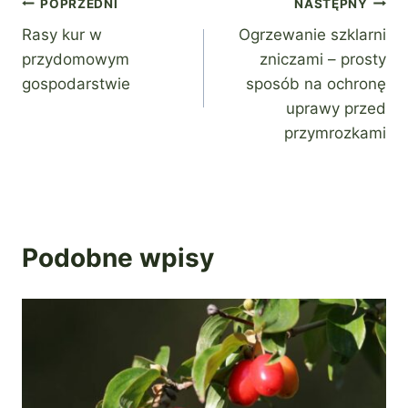
Nawigacja
POPRZEDNI
NASTĘPNY
Rasy kur w
Ogrzewanie szklarni
wpisu
przydomowym
zniczami – prosty
gospodarstwie
sposób na ochronę
uprawy przed
przymrozkami
Podobne wpisy