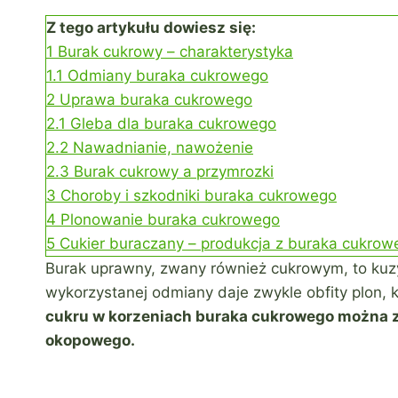
Z tego artykułu dowiesz się:
1
Burak cukrowy – charakterystyka
1.1
Odmiany buraka cukrowego
2
Uprawa buraka cukrowego
2.1
Gleba dla buraka cukrowego
2.2
Nawadnianie, nawożenie
2.3
Burak cukrowy a przymrozki
3
Choroby i szkodniki buraka cukrowego
4
Plonowanie buraka cukrowego
5
Cukier buraczany – produkcja z buraka cukrow
Burak uprawny, zwany również cukrowym, to kuzy
wykorzystanej odmiany daje zwykle obfity plon, 
cukru w korzeniach buraka cukrowego można z
okopowego.