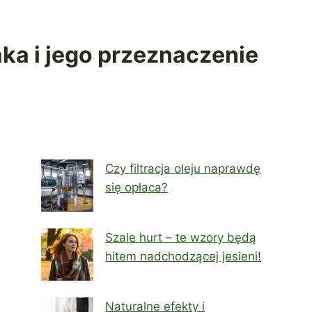
ka i jego przeznaczenie
Czy filtracja oleju naprawdę
się opłaca?
Szale hurt – te wzory będą
hitem nadchodzącej jesieni!
Naturalne efekty i