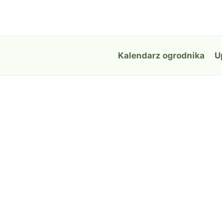
Przejdź
do
treści
Kalendarz ogrodnika
U